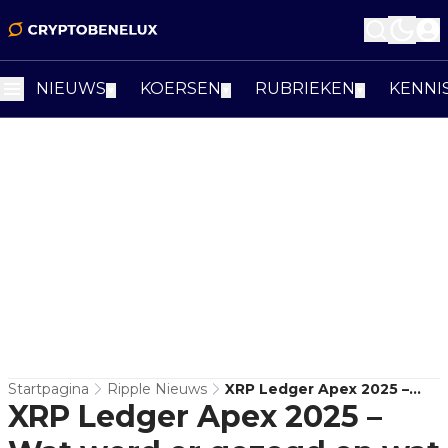
NIEUWS
KOERSEN
RUBRIEKEN
KENNI
▼
▼
▼
Startpagina
Ripple Nieuws
XRP Ledger Apex 2025 –
XRP Ledger Apex 2025 –
Wat Werd Er Gezegd En
Wat Brengt De Toekomst?