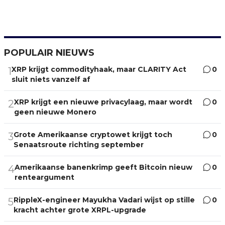
POPULAIR NIEUWS
XRP krijgt commodityhaak, maar CLARITY Act
0
1
sluit niets vanzelf af
XRP krijgt een nieuwe privacylaag, maar wordt
0
2
geen nieuwe Monero
Grote Amerikaanse cryptowet krijgt toch
0
3
Senaatsroute richting september
Amerikaanse banenkrimp geeft Bitcoin nieuw
0
4
renteargument
RippleX-engineer Mayukha Vadari wijst op stille
0
5
kracht achter grote XRPL-upgrade