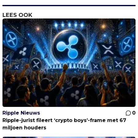
LEES OOK
Ripple Nieuws
0
Ripple-jurist fileert ‘crypto boys’-frame met 67
miljoen houders