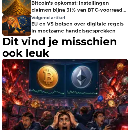
Bitcoin's opkomst: Instellingen
claimen bijna 31% van BTC-voorraad
in 2025
Volgend artikel
EU en VS botsen over digitale regels
in moeizame handelsgesprekken
Dit vind je misschien
ook leuk