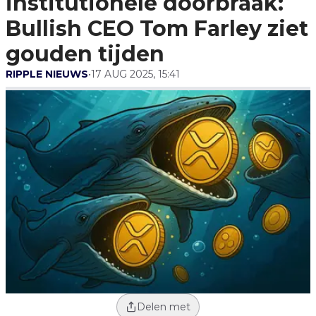
institutionele doorbraak:
Gouden Tijden
Bullish CEO Tom Farley ziet
gouden tijden
RIPPLE NIEUWS
•
17 AUG 2025, 15:41
Delen met