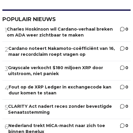
POPULAIR NIEUWS
Charles Hoskinson wil Cardano-verhaal breken
0
1
om ADA weer zichtbaar te maken
Cardano noteert Nakamoto-coëfficiënt van 16,
0
2
maar recordclaim roept vragen op
Grayscale verkocht $180 miljoen XRP door
0
3
uitstroom, niet paniek
Fout op de XRP Ledger in exchangecode kan
0
4
duur komen te staan
CLARITY Act nadert reces zonder bevestigde
0
5
Senaatsstemming
Nederland trekt MiCA-macht naar zich toe
0
6
binnen Benelux