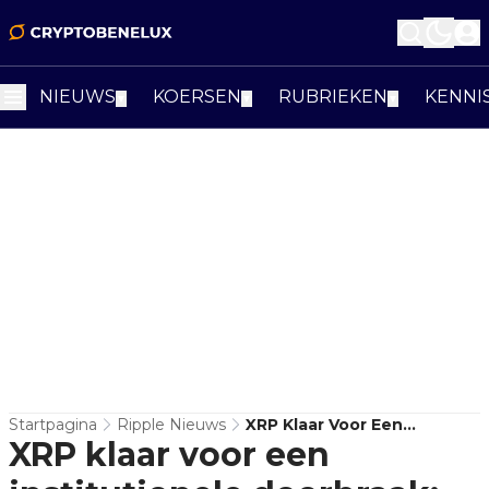
NIEUWS
KOERSEN
RUBRIEKEN
KENNI
▼
▼
▼
Startpagina
Ripple Nieuws
XRP Klaar Voor Een
XRP klaar voor een
Institutionele Doorbraak:
Bullish CEO Tom Farley Ziet