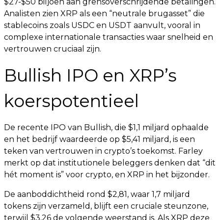
$27-$50 biljoen aan grensoverschrijdende betalingen.
Analisten zien XRP als een “neutrale brugasset” die
stablecoins zoals USDC en USDT aanvult, vooral in
complexe internationale transacties waar snelheid en
vertrouwen cruciaal zijn.
Bullish IPO en XRP’s
koerspotentieel
De recente IPO van Bullish, die $1,1 miljard ophaalde
en het bedrijf waardeerde op $5,41 miljard, is een
teken van vertrouwen in crypto’s toekomst. Farley
merkt op dat institutionele beleggers denken dat “dit
hét moment is” voor crypto, en XRP in het bijzonder.
De aanboddichtheid rond $2,81, waar 1,7 miljard
tokens zijn verzameld, blijft een cruciale steunzone,
terwijl $3,26 de volgende weerstand is. Als XRP deze