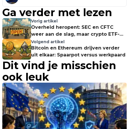
Ga verder met lezen
Vorig artikel
Overheid heropent: SEC en CFTC
weer aan de slag, maar crypto ETF-
aanvragen wachten op inhaalslag
Volgend artikel
Bitcoin en Ethereum drijven verder
uit elkaar: Spaarpot versus werkpaard
Dit vind je misschien
ook leuk