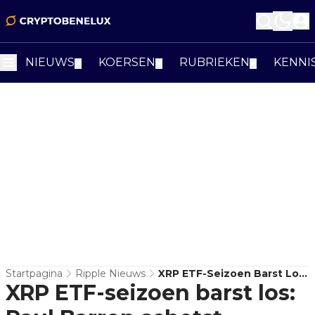
NIEUWS
KOERSEN
RUBRIEKEN
KENNI
▼
▼
▼
Startpagina
Ripple Nieuws
XRP ETF-Seizoen Barst Los:
XRP ETF-seizoen barst los:
Paul Barron Schetst
Kalender Met Data En Fees