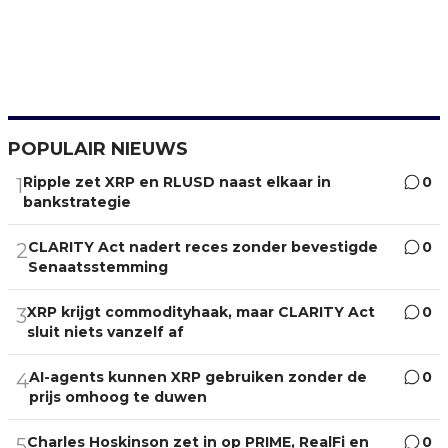
POPULAIR NIEUWS
Ripple zet XRP en RLUSD naast elkaar in
0
1
bankstrategie
CLARITY Act nadert reces zonder bevestigde
0
2
Senaatsstemming
XRP krijgt commodityhaak, maar CLARITY Act
0
3
sluit niets vanzelf af
AI-agents kunnen XRP gebruiken zonder de
0
4
prijs omhoog te duwen
Charles Hoskinson zet in op PRIME, RealFi en
0
5