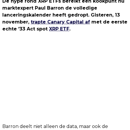
De hype rond XRP ETFs bereikt een kookpunt nu
marktexpert Paul Barron de volledige
lanceringskalender heeft gedropt. Gisteren, 13
november,
trapte Canary Capital af
met de eerste
echte '33 Act spot
XRP ETF
.
Barron deelt niet alleen de data, maar ook de