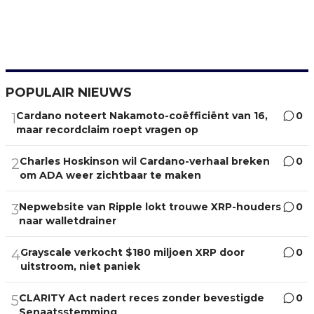
POPULAIR NIEUWS
Cardano noteert Nakamoto-coëfficiënt van 16,
0
1
maar recordclaim roept vragen op
Charles Hoskinson wil Cardano-verhaal breken
0
2
om ADA weer zichtbaar te maken
Nepwebsite van Ripple lokt trouwe XRP-houders
0
3
naar walletdrainer
Grayscale verkocht $180 miljoen XRP door
0
4
uitstroom, niet paniek
CLARITY Act nadert reces zonder bevestigde
0
5
Senaatsstemming