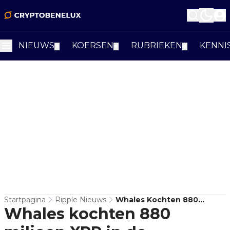
NIEUWS
KOERSEN
RUBRIEKEN
KENNI
▼
▼
▼
Startpagina
Ripple Nieuws
Whales Kochten 880
Whales kochten 880
Miljoen XRP In De
Afgelopen 30 Dagen -