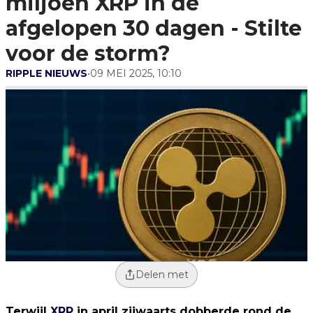
miljoen XRP in de
Stilte Voor De Storm?
afgelopen 30 dagen - Stilte
voor de storm?
RIPPLE NIEUWS
•
09 MEI 2025, 10:10
Delen met
Terwijl
XRP
in april zijwaarts dobberde rond de