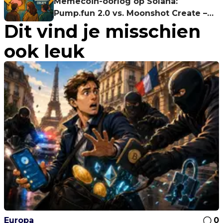
Memecoin-oorlog op Solana:
Pump.fun 2.0 vs. Moonshot Create –
Dit vind je misschien
Wie trekt aan het langste eind?
ook leuk
Europa
0