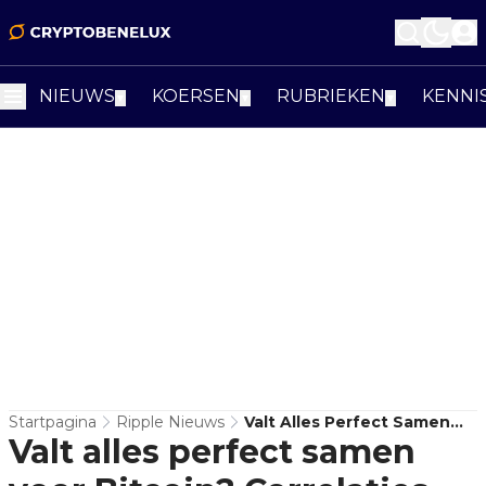
NIEUWS
KOERSEN
RUBRIEKEN
KENNI
▼
▼
▼
Startpagina
Ripple Nieuws
Valt Alles Perfect Samen
Valt alles perfect samen
Voor Bitcoin? Correlaties
Zetten Druk Op De Koers!