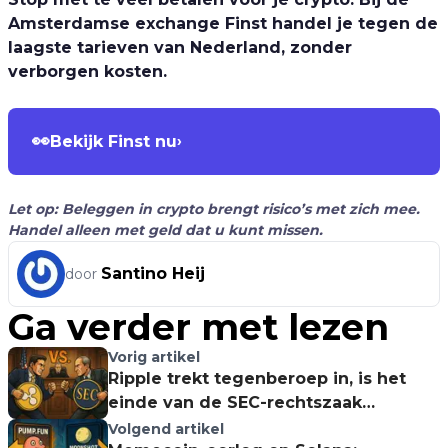
Amsterdamse exchange Finst handel je tegen de
laagste tarieven van Nederland, zonder
verborgen kosten.
👀
Bekijk Finst nu
›
Let op: Beleggen in crypto brengt risico’s met zich mee.
Handel alleen met geld dat u kunt missen.
Santino Heij
door
Ga verder met lezen
Vorig artikel
Ripple trekt tegenberoep in, is het
einde van de SEC-rechtszaak
eindelijk in zicht?
Volgend artikel