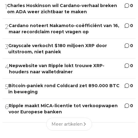
Charles Hoskinson wil Cardano-verhaal breken
0
1
om ADA weer zichtbaar te maken
Cardano noteert Nakamoto-coëfficiënt van 16,
0
2
maar recordclaim roept vragen op
Grayscale verkocht $180 miljoen XRP door
0
3
uitstroom, niet paniek
Nepwebsite van Ripple lokt trouwe XRP-
0
4
houders naar walletdrainer
Bitcoin-paniek rond Coldcard zet 890.000 BTC
0
5
in beweging
Ripple maakt MiCA-licentie tot verkoopwapen
0
6
voor Europese banken
Meer artikelen