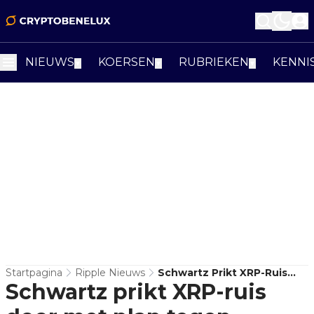
NIEUWS
KOERSEN
RUBRIEKEN
KENNI
▼
▼
▼
Startpagina
Ripple Nieuws
Schwartz Prikt XRP-Ruis
Schwartz prikt XRP-ruis
Door Met Plan Tegen
Sandwichtrades