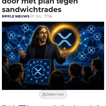
door met plan tegen
sandwichtrades
RIPPLE NIEUWS
•
01 JUL , 17:56
Delen met