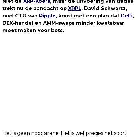
Niet de
XRP-koers
, maar de uitvoering van trades
trekt nu de aandacht op
XRPL
. David Schwartz,
oud-CTO van
Ripple
, komt met een plan dat
DeFi
,
DEX-handel en AMM-swaps minder kwetsbaar
moet maken voor bots.
Het is geen noodsirene. Het is wel precies het soort