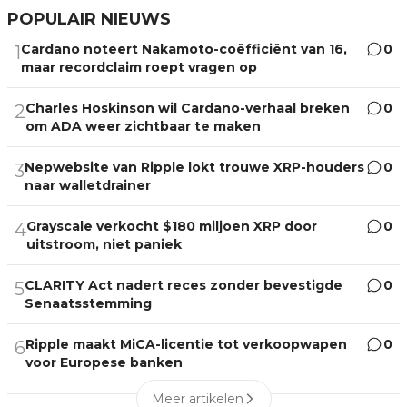
POPULAIR NIEUWS
Cardano noteert Nakamoto-coëfficiënt van 16,
0
1
maar recordclaim roept vragen op
Charles Hoskinson wil Cardano-verhaal breken
0
2
om ADA weer zichtbaar te maken
Nepwebsite van Ripple lokt trouwe XRP-houders
0
3
naar walletdrainer
Grayscale verkocht $180 miljoen XRP door
0
4
uitstroom, niet paniek
CLARITY Act nadert reces zonder bevestigde
0
5
Senaatsstemming
Ripple maakt MiCA-licentie tot verkoopwapen
0
6
voor Europese banken
Meer artikelen