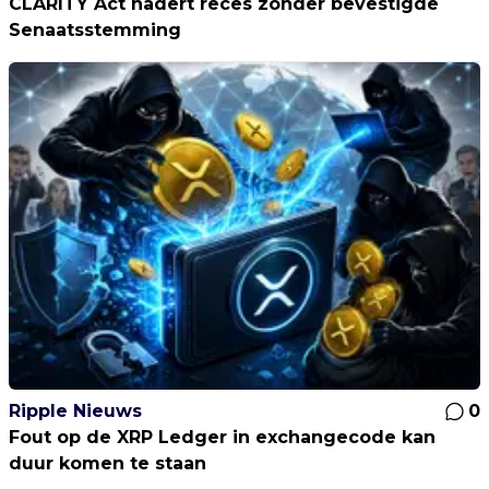
CLARITY Act nadert reces zonder bevestigde
Senaatsstemming
Ripple Nieuws
0
Fout op de XRP Ledger in exchangecode kan
duur komen te staan