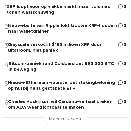
XRP loopt voor op vlakke markt, maar volumes
0
1
tonen waarschuwing
Nepwebsite van Ripple lokt trouwe XRP-houders
0
2
naar walletdrainer
Grayscale verkocht $180 miljoen XRP door
0
3
uitstroom, niet paniek
Bitcoin-paniek rond Coldcard zet 890.000 BTC
0
4
in beweging
Nieuwe Ethereum-voorstel zet stakingbeloning
0
5
op nul bij helft gestakete ETH
Charles Hoskinson wil Cardano-verhaal breken
0
6
om ADA weer zichtbaar te maken
Meer artikelen