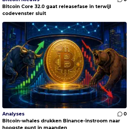
Bitcoin Core 32.0 gaat releasefase in terwijl
codevenster sluit
Analyses
0
Bitcoin-whales drukken Binance-instroom naar
hoogste punt in maanden