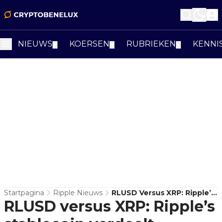
NIEUWS
KOERSEN
RUBRIEKEN
KENNI
▼
▼
▼
Startpagina
Ripple Nieuws
RLUSD Versus XRP: Ripple’s
RLUSD versus XRP: Ripple’s
Stablecoin Verdeelt
Community