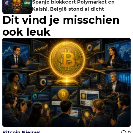
Spanje blokkeert Polymarket en
Kalshi, België stond al dicht
Dit vind je misschien
ook leuk
Bitcoin Nieuws
0