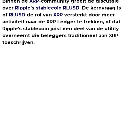
Binnen de
XRP
-community groeit de discussie
over
Ripple
’s
stablecoin
RLUSD
. De kernvraag is
of
RLUSD
de rol van
XRP
versterkt door meer
activiteit naar de XRP Ledger te trekken, of dat
Ripple’s stablecoin juist een deel van de utility
overneemt die beleggers traditioneel aan XRP
toeschrijven.