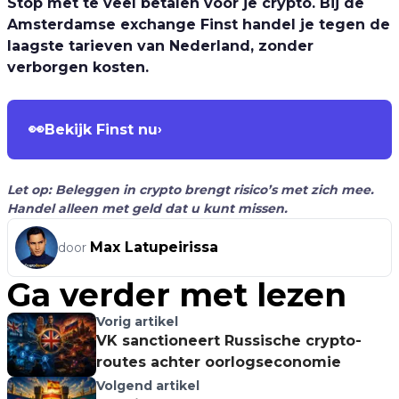
Stop met te veel betalen voor je crypto. Bij de
Amsterdamse exchange Finst handel je tegen de
laagste tarieven van Nederland, zonder
verborgen kosten.
👀
Bekijk Finst nu
›
Let op: Beleggen in crypto brengt risico’s met zich mee.
Handel alleen met geld dat u kunt missen.
Max Latupeirissa
door
Ga verder met lezen
Vorig artikel
VK sanctioneert Russische crypto-
routes achter oorlogseconomie
Volgend artikel