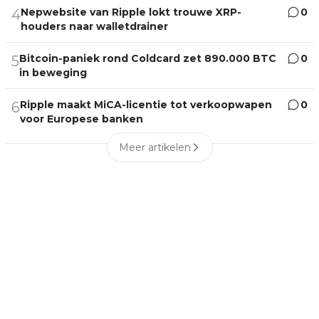
Nepwebsite van Ripple lokt trouwe XRP-
0
4
houders naar walletdrainer
Bitcoin-paniek rond Coldcard zet 890.000 BTC
0
5
in beweging
Ripple maakt MiCA-licentie tot verkoopwapen
0
6
voor Europese banken
Meer artikelen