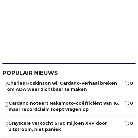
POPULAIR NIEUWS
Charles Hoskinson wil Cardano-verhaal breken
0
1
om ADA weer zichtbaar te maken
Cardano noteert Nakamoto-coëfficiënt van 16,
0
2
maar recordclaim roept vragen op
Grayscale verkocht $180 miljoen XRP door
0
3
uitstroom, niet paniek