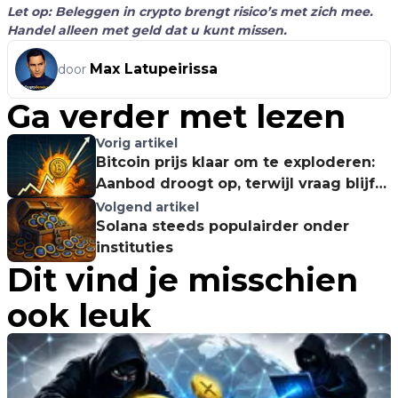
Let op: Beleggen in crypto brengt risico’s met zich mee.
Handel alleen met geld dat u kunt missen.
Max Latupeirissa
door
Ga verder met lezen
Vorig artikel
Bitcoin prijs klaar om te exploderen:
Aanbod droogt op, terwijl vraag blijft
stijgen!
Volgend artikel
Solana steeds populairder onder
instituties
Dit vind je misschien
ook leuk