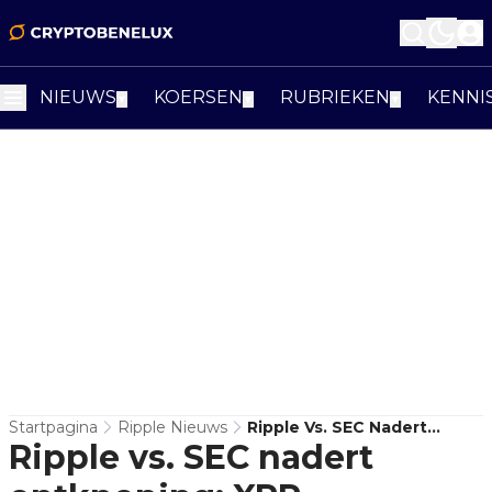
NIEUWS
KOERSEN
RUBRIEKEN
KENNI
▼
▼
▼
Startpagina
Ripple Nieuws
Ripple Vs. SEC Nadert
Ripple vs. SEC nadert
Ontknoping: XRP-
Gemeenschap Wacht