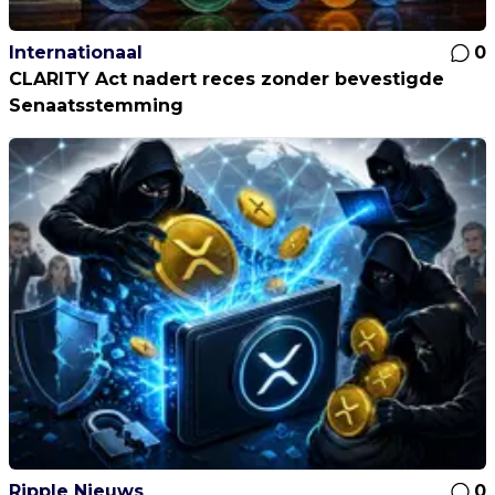
Internationaal
0
CLARITY Act nadert reces zonder bevestigde
Senaatsstemming
Ripple Nieuws
0