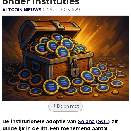
onder instituties
ALTCOIN NIEUWS
•
07 AUG 2025, 6:29
Delen met
De institutionele adoptie van
Solana
(SOL)
zit
duidelijk in de lift. Een toenemend aantal