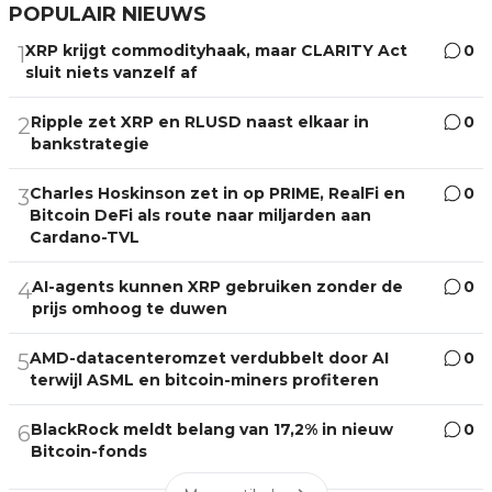
POPULAIR NIEUWS
XRP krijgt commodityhaak, maar CLARITY Act
0
1
sluit niets vanzelf af
Ripple zet XRP en RLUSD naast elkaar in
0
2
bankstrategie
Charles Hoskinson zet in op PRIME, RealFi en
0
3
Bitcoin DeFi als route naar miljarden aan
Cardano-TVL
AI-agents kunnen XRP gebruiken zonder de
0
4
prijs omhoog te duwen
AMD-datacenteromzet verdubbelt door AI
0
5
terwijl ASML en bitcoin-miners profiteren
BlackRock meldt belang van 17,2% in nieuw
0
6
Bitcoin-fonds