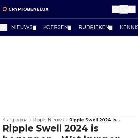
NIEUWS
KOERSEN
RUBRIEKEN
KENNI
▼
▼
▼
Startpagina
Ripple Nieuws
Ripple Swell 2024 Is
Ripple Swell 2024 is
Begonnen - Wat Kunnen
We Verwachten?