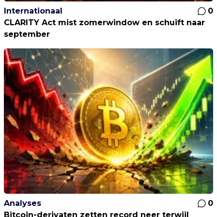
Internationaal
0
CLARITY Act mist zomerwindow en schuift naar
september
Analyses
0
Bitcoin-derivaten zetten record neer terwijl