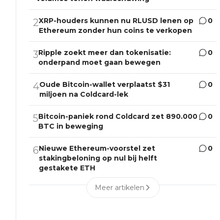
XRP-houders kunnen nu RLUSD lenen op
0
2
Ethereum zonder hun coins te verkopen
Ripple zoekt meer dan tokenisatie:
0
3
onderpand moet gaan bewegen
Oude Bitcoin-wallet verplaatst $31
0
4
miljoen na Coldcard-lek
Bitcoin-paniek rond Coldcard zet 890.000
0
5
BTC in beweging
Nieuwe Ethereum-voorstel zet
0
6
stakingbeloning op nul bij helft
gestakete ETH
Meer artikelen