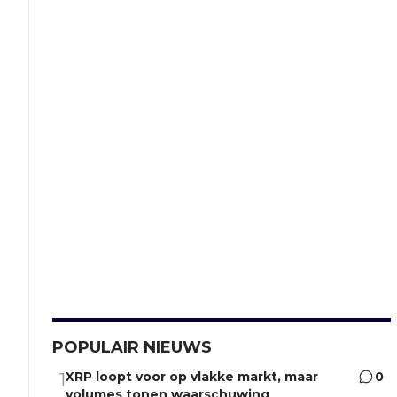
POPULAIR NIEUWS
XRP loopt voor op vlakke markt, maar
0
1
volumes tonen waarschuwing