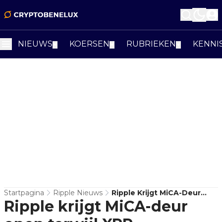
NIEUWS
KOERSEN
RUBRIEKEN
KENNI
▼
▼
▼
Startpagina
Ripple Nieuws
Ripple Krijgt MiCA-Deur
Ripple krijgt MiCA-deur
Open Terwijl XRP
Institutionele Steun Zoekt