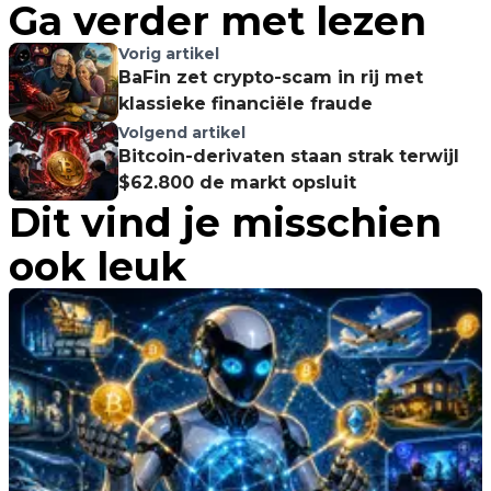
Ga verder met lezen
Vorig artikel
BaFin zet crypto-scam in rij met
klassieke financiële fraude
Volgend artikel
Bitcoin-derivaten staan strak terwijl
$62.800 de markt opsluit
Dit vind je misschien
ook leuk