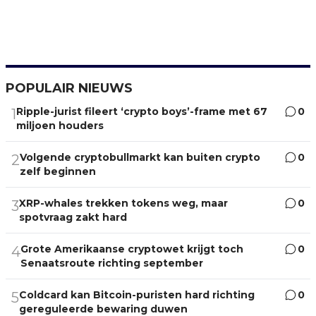
POPULAIR NIEUWS
Ripple-jurist fileert ‘crypto boys’-frame met 67
0
1
miljoen houders
Volgende cryptobullmarkt kan buiten crypto
0
2
zelf beginnen
XRP-whales trekken tokens weg, maar
0
3
spotvraag zakt hard
Grote Amerikaanse cryptowet krijgt toch
0
4
Senaatsroute richting september
Coldcard kan Bitcoin-puristen hard richting
0
5
gereguleerde bewaring duwen