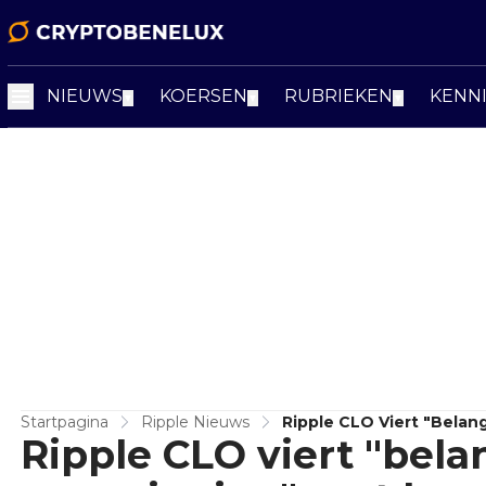
NIEUWS
KOERSEN
RUBRIEKEN
KENN
▼
▼
▼
Startpagina
Ripple Nieuws
Ripple CLO Viert "belan
Ripple CLO viert "belan
Woorden