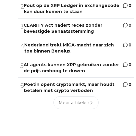
Fout op de XRP Ledger in exchangecode
0
2
kan duur komen te staan
CLARITY Act nadert reces zonder
0
3
bevestigde Senaatsstemming
Nederland trekt MiCA-macht naar zich
0
4
toe binnen Benelux
AI-agents kunnen XRP gebruiken zonder
0
5
de prijs omhoog te duwen
Poetin opent cryptomarkt, maar houdt
0
6
betalen met crypto verboden
Meer artikelen