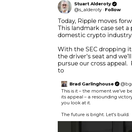
Stuart Alderoty
@
s_alderoty
·
Follow
Today, Ripple moves forw
This landmark case set a 
domestic crypto industry.
With the SEC dropping its
the driver's seat and we’l
pursue our cross appeal.  
to
Brad Garlinghouse
@
bg
This is it – the moment we’ve be
its appeal – a resounding victory
you look at it.

The future is bright. Let's build.