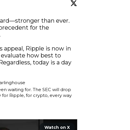
ard—stronger than ever. 
precedent for the 


 appeal, Ripple is now in 
l evaluate how best to 
Regardless, today is a day 
arlinghouse
en waiting for. The SEC will drop 
 for Ripple, for crypto, every way 
Watch on X