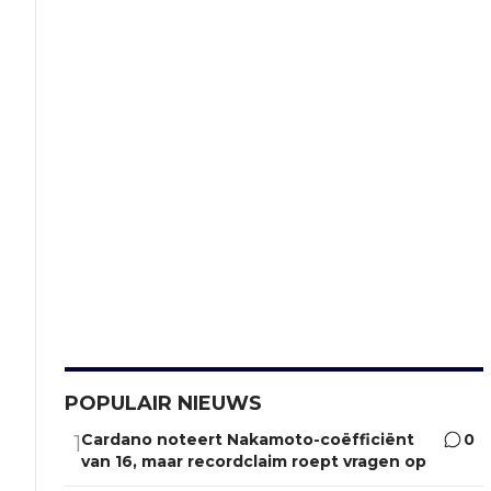
POPULAIR NIEUWS
Cardano noteert Nakamoto-coëfficiënt
0
1
van 16, maar recordclaim roept vragen op