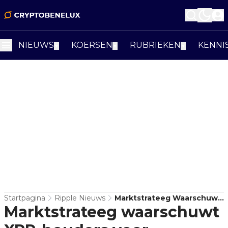
NIEUWS
KOERSEN
RUBRIEKEN
KENNI
▼
▼
▼
Startpagina
Ripple Nieuws
Marktstrateeg Waarschuwt
Marktstrateeg waarschuwt
XRP-Houders Voor
Macrodruk