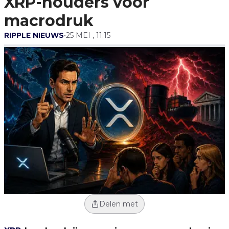
XRP-houders voor
macrodruk
RIPPLE NIEUWS
•
25 MEI , 11:15
Delen met