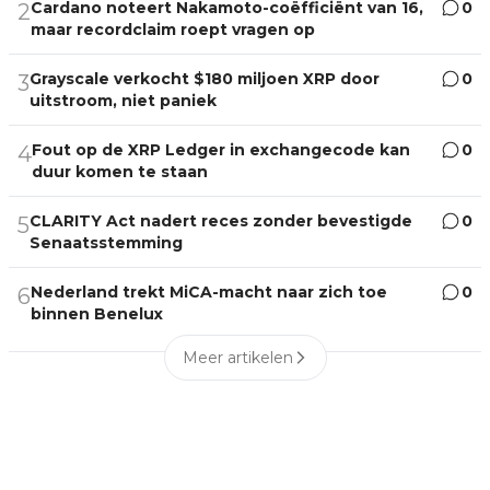
Cardano noteert Nakamoto-coëfficiënt van 16,
0
2
maar recordclaim roept vragen op
Grayscale verkocht $180 miljoen XRP door
0
3
uitstroom, niet paniek
Fout op de XRP Ledger in exchangecode kan
0
4
duur komen te staan
CLARITY Act nadert reces zonder bevestigde
0
5
Senaatsstemming
Nederland trekt MiCA-macht naar zich toe
0
6
binnen Benelux
Meer artikelen