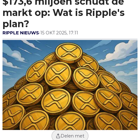
$173,6 miljoen schudt de
Plan?
markt op: Wat is Ripple's
plan?
RIPPLE NIEUWS
•
15 OKT 2025, 17:11
Delen met