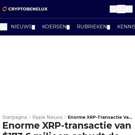
NIEUWS
KOERSEN
RUBRIEKEN
KENNI
▼
▼
▼
Startpagina
Ripple Nieuws
Enorme XRP-Transactie Van
Enorme XRP-transactie van
$173,6 Miljoen Schudt De
Markt Op: Wat Is Ripple's