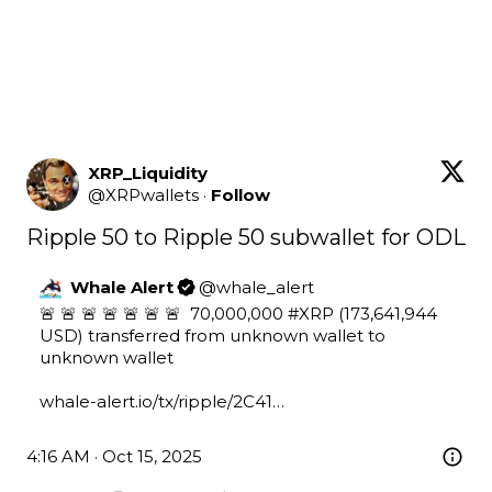
XRP_Liquidity
@
XRPwallets
·
Follow
Ripple 50 to Ripple 50 subwallet for ODL
Whale Alert
@
whale_alert
🚨 🚨 🚨 🚨 🚨 🚨 🚨  70,000,000 
#XRP
 (173,641,944 
USD) transferred from unknown wallet to 
unknown wallet

whale-alert.io/tx/ripple/2C41…
4:16 AM · Oct 15, 2025