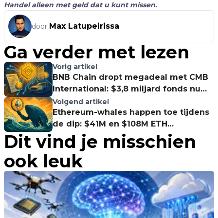
Handel alleen met geld dat u kunt missen.
Max Latupeirissa
door
Ga verder met lezen
Vorig artikel
BNB Chain dropt megadeal met CMB
International: $3,8 miljard fonds nu
onchain!
Volgend artikel
Ethereum-whales happen toe tijdens
de dip: $41M en $108M ETH
Dit vind je misschien
ingeslagen, koersdoel $10K in zicht?
ook leuk