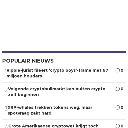
POPULAIR NIEUWS
Ripple-jurist fileert ‘crypto boys’-frame met 67
0
1
miljoen houders
Volgende cryptobullmarkt kan buiten crypto
0
2
zelf beginnen
XRP-whales trekken tokens weg, maar
0
3
spotvraag zakt hard
Grote Amerikaanse cryptowet krijgt toch
0
4