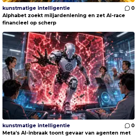
kunstmatige intelligentie
0
Alphabet zoekt miljardenlening en zet AI-race
financieel op scherp
kunstmatige intelligentie
0
Meta’s AI-inbraak toont gevaar van agenten met