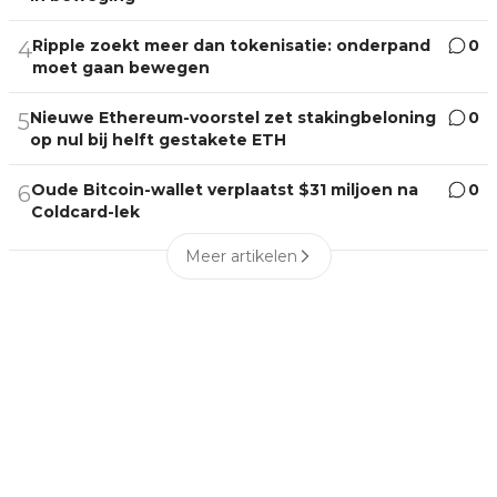
Ripple zoekt meer dan tokenisatie: onderpand
0
4
moet gaan bewegen
Nieuwe Ethereum-voorstel zet stakingbeloning
0
5
op nul bij helft gestakete ETH
Oude Bitcoin-wallet verplaatst $31 miljoen na
0
6
Coldcard-lek
Meer artikelen