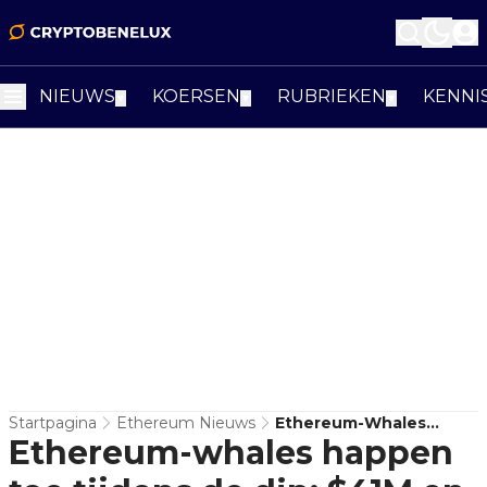
NIEUWS
KOERSEN
RUBRIEKEN
KENNI
▼
▼
▼
Startpagina
Ethereum Nieuws
Ethereum-Whales
Ethereum-whales happen
Happen Toe Tijdens De
Dip: $41M En $108M ETH