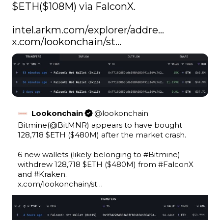
$ETH
($108M) via FalconX.

intel.arkm.com/explorer/addre…
x.com/lookonchain/st…
Lookonchain
@
lookonchain
Bitmine(
@BitMNR
) appears to have bought 
128,718 
$ETH
 ($480M) after the market crash.

6 new wallets (likely belonging to 
#Bitmine
) 
withdrew 128,718 
$ETH
 ($480M) from 
#FalconX
and 
#Kraken
x.com/lookonchain/st…