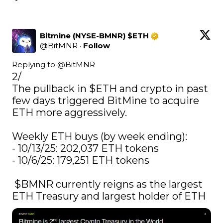
Bitmine (NYSE-BMNR) $ETH
@
BitMNR
·
Follow
Replying to @
BitMNR
2/

The pullback in 
$ETH
 and crypto in past 
few days triggered BitMine to acquire 
ETH more aggressively. 

Weekly ETH buys (by week ending):

- 10/13/25: 202,037 ETH tokens

- 10/6/25: 179,251 ETH tokens

$BMNR
 currently reigns as the largest 
ETH Treasury and largest holder of ETH