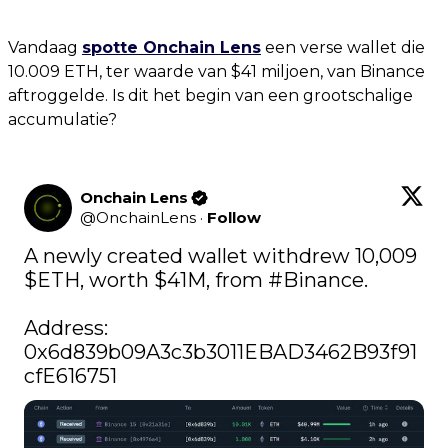
Vandaag
spotte Onchain Lens
een verse wallet die
10.009 ETH, ter waarde van $41 miljoen, van Binance
aftroggelde. Is dit het begin van een grootschalige
accumulatie?
Onchain Lens
@
OnchainLens
·
Follow
A newly created wallet withdrew 10,009 
$ETH
, worth $41M, from 
#Binance
.

Address: 
0x6d839b09A3c3b3011EBAD3462B93f91
cfE616751