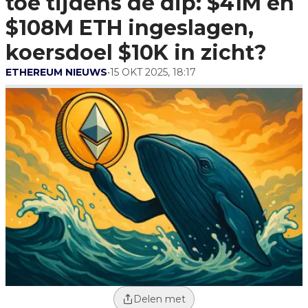
toe tijdens de dip: $41M en
Ingeslagen, Koersdoel
$10K In Zicht?
$108M ETH ingeslagen,
koersdoel $10K in zicht?
ETHEREUM NIEUWS
•
15 OKT 2025, 18:17
Delen met