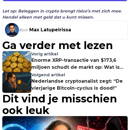
Let op: Beleggen in crypto brengt risico’s met zich mee.
Handel alleen met geld dat u kunt missen.
Max Latupeirissa
door
Ga verder met lezen
Vorig artikel
Enorme XRP-transactie van $173,6
miljoen schudt de markt op: Wat is
Ripple's plan?
Volgend artikel
Nederlandse cryptoanalist zegt: “De
vierjarige Bitcoin-cyclus is dood!”
Dit vind je misschien
ook leuk