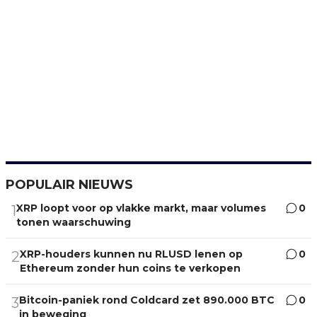
POPULAIR NIEUWS
XRP loopt voor op vlakke markt, maar volumes
0
1
tonen waarschuwing
XRP-houders kunnen nu RLUSD lenen op
0
2
Ethereum zonder hun coins te verkopen
Bitcoin-paniek rond Coldcard zet 890.000 BTC
0
3
in beweging