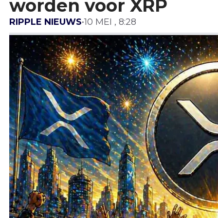
worden voor XRP
RIPPLE NIEUWS
•
10 MEI , 8:28