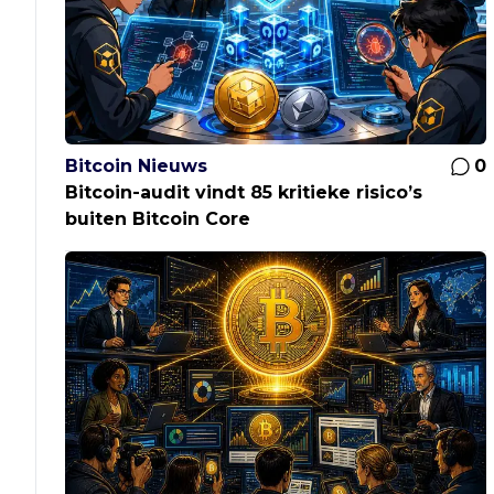
Bitcoin Nieuws
0
Bitcoin-audit vindt 85 kritieke risico’s
buiten Bitcoin Core