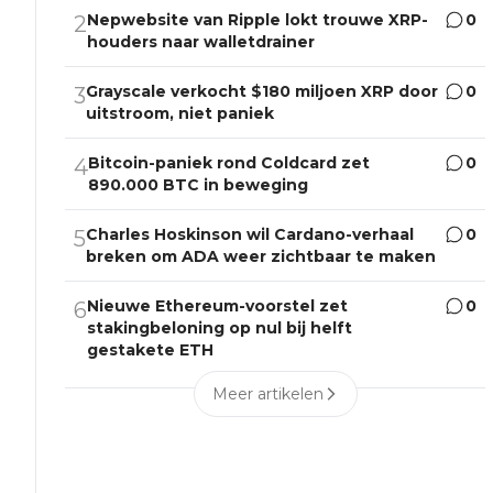
Nepwebsite van Ripple lokt trouwe XRP-
0
2
houders naar walletdrainer
Grayscale verkocht $180 miljoen XRP door
0
3
uitstroom, niet paniek
Bitcoin-paniek rond Coldcard zet
0
4
890.000 BTC in beweging
Charles Hoskinson wil Cardano-verhaal
0
5
breken om ADA weer zichtbaar te maken
Nieuwe Ethereum-voorstel zet
0
6
stakingbeloning op nul bij helft
gestakete ETH
Meer artikelen