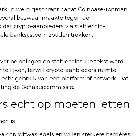
markup werd geschrapt nadat Coinbase-topman
 vooral bezwaar maakte tegen de
 dat crypto-aanbieders via stablecoin-
onele banksysteem zouden trekken.
er beloningen op stablecoins. De tekst werd
e lijken, terwijl crypto-aanbieders ruimte
echt gebruik van een platform of netwerk. Dat
hting de Senaatscommissie.
rs echt op moeten letten
en is.
 op witwasregels en willen sterkere barrières