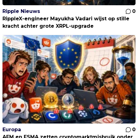
Ripple Nieuws
0
RippleX-engineer Mayukha Vadari wijst op stille
kracht achter grote XRPL-upgrade
Europa
0
AFM en FSMA zetten cryptomarktmisbruik onder