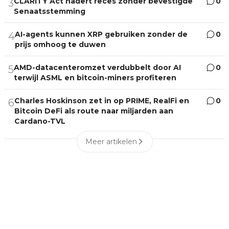
CLARITY Act nadert reces zonder bevestigde
0
3
Senaatsstemming
AI-agents kunnen XRP gebruiken zonder de
0
4
prijs omhoog te duwen
AMD-datacenteromzet verdubbelt door AI
0
5
terwijl ASML en bitcoin-miners profiteren
Charles Hoskinson zet in op PRIME, RealFi en
0
6
Bitcoin DeFi als route naar miljarden aan
Cardano-TVL
Meer artikelen