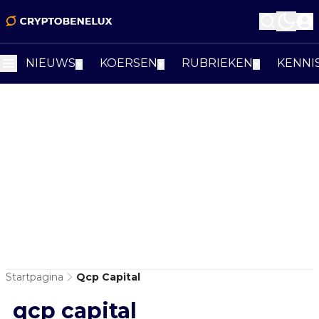
NIEUWS
KOERSEN
RUBRIEKEN
KENNI
▼
▼
▼
Startpagina
Qcp Capital
qcp capital