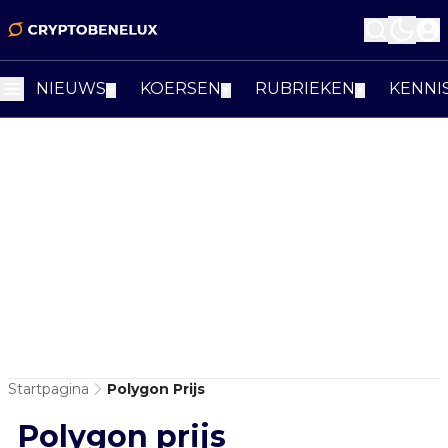
NIEUWS
KOERSEN
RUBRIEKEN
KENNI
▼
▼
▼
Startpagina
Polygon Prijs
Polygon prijs