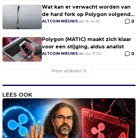
Wat kan er verwacht worden van
de hard fork op Polygon volgende
0
week?
ALTCOIN NIEUWS
•
jan 13, 14:45
Polygon (MATIC) maakt zich klaar
voor een stijging, aldus analist
0
ALTCOIN NIEUWS
•
dec 24, 17:30
Meer artikelen
LEES OOK