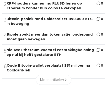
XRP-houders kunnen nu RLUSD lenen op
0
2
Ethereum zonder hun coins te verkopen
Bitcoin-paniek rond Coldcard zet 890.000 BTC
0
3
in beweging
Ripple zoekt meer dan tokenisatie: onderpand
0
4
moet gaan bewegen
Nieuwe Ethereum-voorstel zet stakingbeloning
0
5
op nul bij helft gestakete ETH
Oude Bitcoin-wallet verplaatst $31 miljoen na
0
6
Coldcard-lek
Meer artikelen