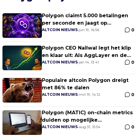
Polygon claimt 5.000 betalingen
per seconde en jaagt op
0
kaartnetwerken
ALTCOIN NIEUWS
•
jun 19, 16:56
Polygon CEO Nailwal legt het klip
en klaar uit: Als AggLayer en de
0
chain knallen, profiteert POL – en
ALTCOIN NIEUWS
•
jan 14, 13:41
hard ook!
Populaire altcoin Polygon dreigt
met 86% te dalen
0
ALTCOIN NIEUWS
•
mrt 19, 14:12
Polygon (MATIC) on-chain metrics
duiden op mogelijke
0
prijsomkering
ALTCOIN NIEUWS
•
aug 31, 15:54