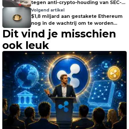
tegen anti-crypto-houding van SEC-
voorzitter
Volgend artikel
$1,8 miljard aan gestakete Ethereum
nog in de wachtrij om te worden
Dit vind je misschien
opgenomen
ook leuk