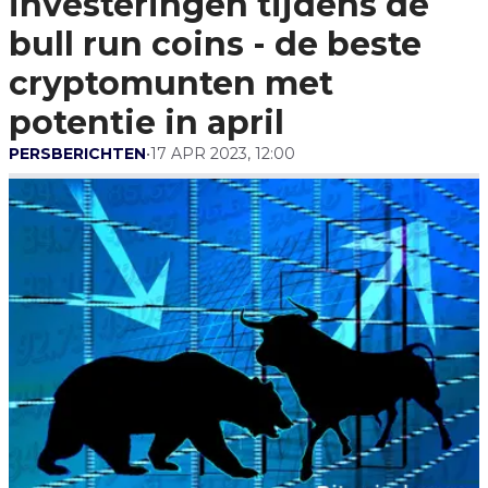
investeringen tijdens de
Cryptomunten Met
Potentie In April
bull run coins - de beste
cryptomunten met
potentie in april
PERSBERICHTEN
•
17 APR 2023, 12:00