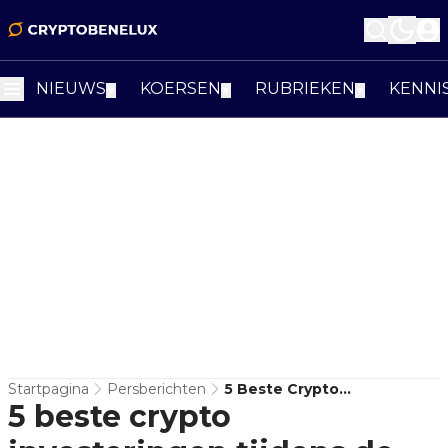
NIEUWS
KOERSEN
RUBRIEKEN
KENNI
▼
▼
▼
Startpagina
Persberichten
5 Beste Crypto
5 beste crypto
Investeringen Tijdens De
Bull Run Coins - De Beste