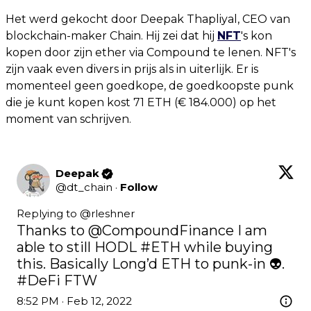
Het werd gekocht door Deepak Thapliyal, CEO van
blockchain-maker Chain. Hij zei dat hij
NFT
's kon
kopen door zijn ether via Compound te lenen. NFT's
zijn vaak even divers in prijs als in uiterlijk. Er is
momenteel geen goedkope, de goedkoopste punk
die je kunt kopen kost 71 ETH (€ 184.000) op het
moment van schrijven.
Deepak
@
dt_chain
·
Follow
Replying to @
rleshner
Thanks to 
@CompoundFinance
 I am 
able to still HODL 
#ETH
 while buying 
this. Basically Long’d ETH to punk-in 👽. 
#DeFi
 FTW
8:52 PM · Feb 12, 2022