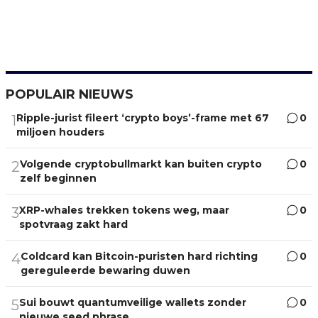
POPULAIR NIEUWS
Ripple-jurist fileert ‘crypto boys’-frame met 67
0
1
miljoen houders
Volgende cryptobullmarkt kan buiten crypto
0
2
zelf beginnen
XRP-whales trekken tokens weg, maar
0
3
spotvraag zakt hard
Coldcard kan Bitcoin-puristen hard richting
0
4
gereguleerde bewaring duwen
Sui bouwt quantumveilige wallets zonder
0
5
nieuwe seed phrase