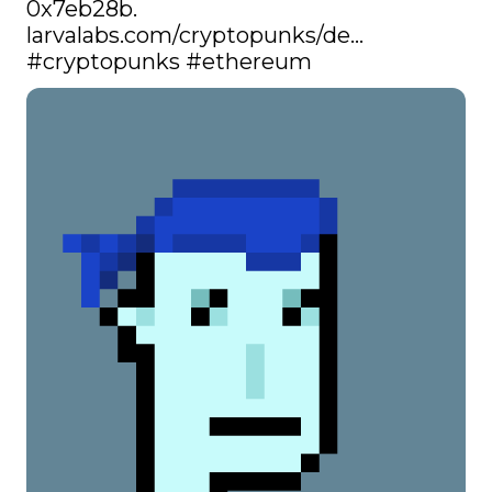
0x7eb28b. 
larvalabs.com/cryptopunks/de…
#cryptopunks
#ethereum