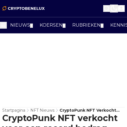
NIEUWS
KOERSEN
RUBRIEKEN
KENNI
▼
▼
▼
Startpagina
NFT Nieuws
CryptoPunk NFT Verkocht
CryptoPunk NFT verkocht
Voor Een Record Bedrag