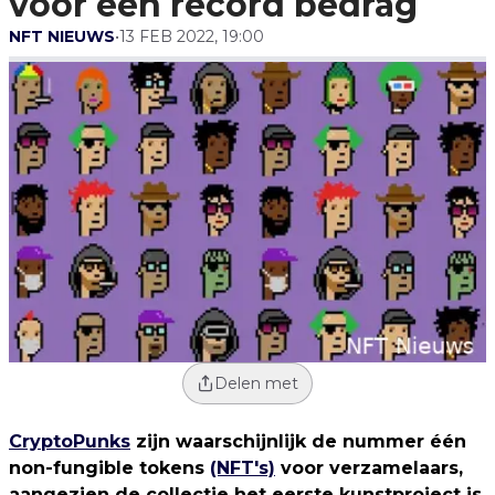
voor een record bedrag
NFT NIEUWS
•
13 FEB 2022, 19:00
Delen met
CryptoPunks
zijn waarschijnlijk de nummer één
non-fungible tokens
(NFT's)
voor verzamelaars,
aangezien de collectie het eerste kunstproject is