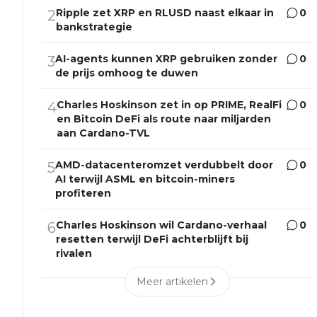
Ripple zet XRP en RLUSD naast elkaar in
0
2
bankstrategie
AI-agents kunnen XRP gebruiken zonder
0
3
de prijs omhoog te duwen
Charles Hoskinson zet in op PRIME, RealFi
0
4
en Bitcoin DeFi als route naar miljarden
aan Cardano-TVL
AMD-datacenteromzet verdubbelt door
0
5
AI terwijl ASML en bitcoin-miners
profiteren
Charles Hoskinson wil Cardano-verhaal
0
6
resetten terwijl DeFi achterblijft bij
rivalen
Meer artikelen