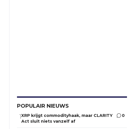
POPULAIR NIEUWS
XRP krijgt commodityhaak, maar CLARITY
0
1
Act sluit niets vanzelf af