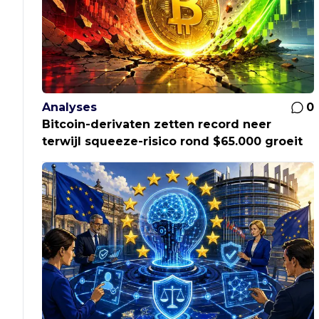
Analyses
0
Bitcoin-derivaten zetten record neer
terwijl squeeze-risico rond $65.000 groeit