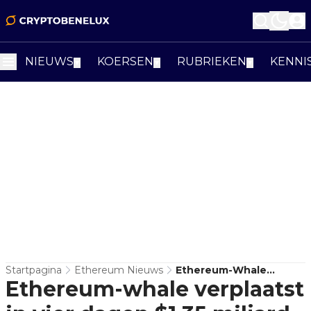
NIEUWS
KOERSEN
RUBRIEKEN
KENNI
▼
▼
▼
Startpagina
Ethereum Nieuws
Ethereum-Whale
Ethereum-whale verplaatst
Verplaatst In Vier Dagen
$1,35 Miljard Naar