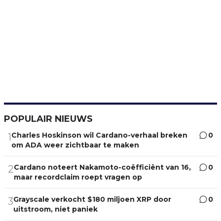
POPULAIR NIEUWS
Charles Hoskinson wil Cardano-verhaal breken
0
1
om ADA weer zichtbaar te maken
Cardano noteert Nakamoto-coëfficiënt van 16,
0
2
maar recordclaim roept vragen op
Grayscale verkocht $180 miljoen XRP door
0
3
uitstroom, niet paniek