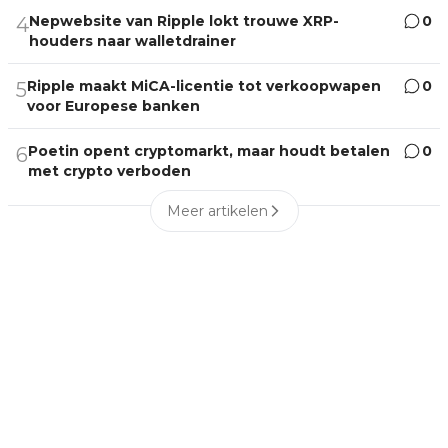
Nepwebsite van Ripple lokt trouwe XRP-
0
4
houders naar walletdrainer
Ripple maakt MiCA-licentie tot verkoopwapen
0
5
voor Europese banken
Poetin opent cryptomarkt, maar houdt betalen
0
6
met crypto verboden
Meer artikelen