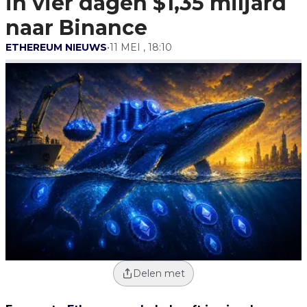
in vier dagen $1,35 miljard
Binance
naar Binance
ETHEREUM NIEUWS
•
11 MEI , 18:10
Delen met