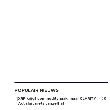
POPULAIR NIEUWS
XRP krijgt commodityhaak, maar CLARITY
0
1
Act sluit niets vanzelf af