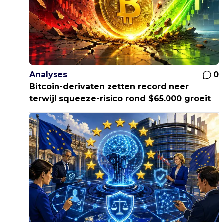
Analyses
0
Bitcoin-derivaten zetten record neer
terwijl squeeze-risico rond $65.000 groeit