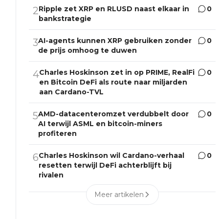
Ripple zet XRP en RLUSD naast elkaar in
0
2
bankstrategie
AI-agents kunnen XRP gebruiken zonder
0
3
de prijs omhoog te duwen
Charles Hoskinson zet in op PRIME, RealFi
0
4
en Bitcoin DeFi als route naar miljarden
aan Cardano-TVL
AMD-datacenteromzet verdubbelt door
0
5
AI terwijl ASML en bitcoin-miners
profiteren
Charles Hoskinson wil Cardano-verhaal
0
6
resetten terwijl DeFi achterblijft bij
rivalen
Meer artikelen