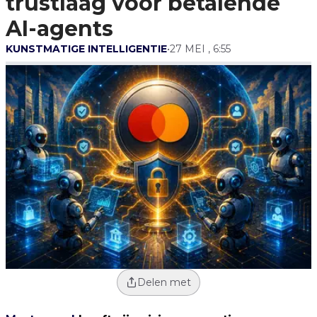
trustlaag voor betalende
AI-Agents
AI-agents
KUNSTMATIGE INTELLIGENTIE
•
27 MEI , 6:55
Delen met