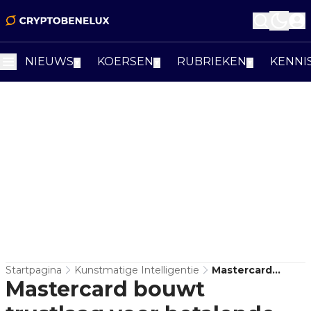
NIEUWS
KOERSEN
RUBRIEKEN
KENNI
▼
▼
▼
Startpagina
Kunstmatige Intelligentie
Mastercard
Mastercard bouwt
Bouwt Trustlaag
Voor Betalende