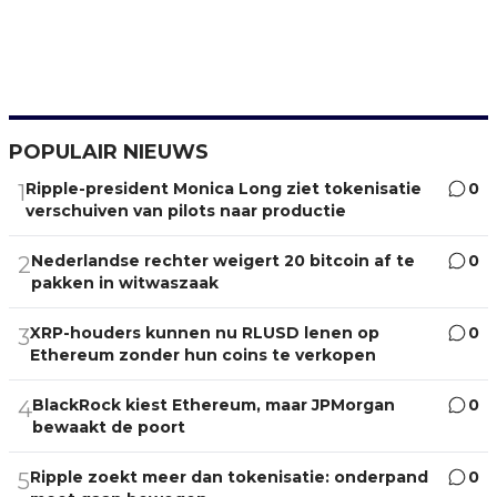
POPULAIR NIEUWS
Ripple-president Monica Long ziet tokenisatie
0
1
verschuiven van pilots naar productie
Nederlandse rechter weigert 20 bitcoin af te
0
2
pakken in witwaszaak
XRP-houders kunnen nu RLUSD lenen op
0
3
Ethereum zonder hun coins te verkopen
BlackRock kiest Ethereum, maar JPMorgan
0
4
bewaakt de poort
Ripple zoekt meer dan tokenisatie: onderpand
0
5