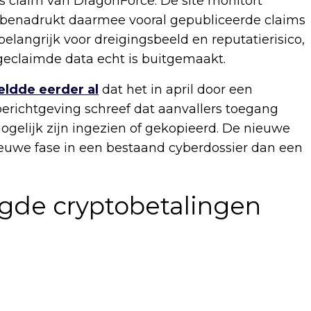
 claim van DragonForce. De site monitort
benadrukt daarmee vooral gepubliceerde claims
elangrijk voor dreigingsbeeld en reputatierisico,
geclaimde data echt is buitgemaakt.
ldde eerder al
dat het in april door een
erichtgeving schreef dat aanvallers toegang
gelijk zijn ingezien of gekopieerd. De nieuwe
ieuwe fase in een bestaand cyberdossier dan een
igde cryptobetalingen