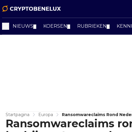
NIEUWS
KOERSEN
RUBRIEKEN
KENN
▼
▼
▼
Startpagina
Europa
Ransomwareclaims Rond Nederl
Ransomwareclaims ro