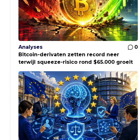
Analyses
0
Bitcoin-derivaten zetten record neer
terwijl squeeze-risico rond $65.000 groeit