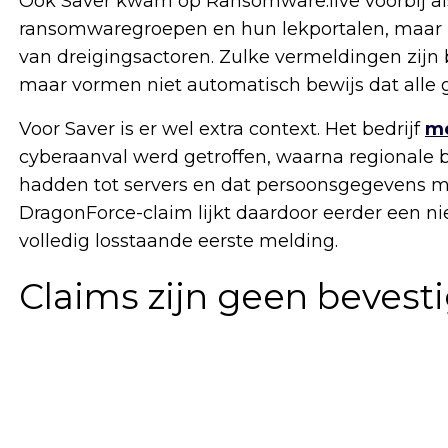
Ook Saver kwam op Ransomware.live voorbij als
ransomwaregroepen en hun lekportalen, maar 
van dreigingsactoren. Zulke vermeldingen zijn b
maar vormen niet automatisch bewijs dat alle 
Voor Saver is er wel extra context. Het bedrijf
me
cyberaanval werd getroffen, waarna regionale b
hadden tot servers en dat persoonsgegevens mo
DragonForce-claim lijkt daardoor eerder een n
volledig losstaande eerste melding.
Claims zijn geen bevest