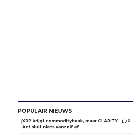
POPULAIR NIEUWS
XRP krijgt commodityhaak, maar CLARITY
0
1
Act sluit niets vanzelf af