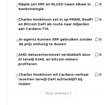
Ripple zet XRP en RLUSD naast elkaar in
0
2
bankstrategie
Charles Hoskinson zet in op PRIME, RealFi
0
3
en Bitcoin DeFi als route naar miljarden
aan Cardano-TVL
AI-agents kunnen XRP gebruiken zonder
0
4
de prijs omhoog te duwen
AMD-datacenteromzet verdubbelt door
0
5
AI terwijl ASML en bitcoin-miners
profiteren
Charles Hoskinson wil Cardano-verhaal
0
6
resetten terwijl DeFi achterblijft bij
rivalen
Meer artikelen