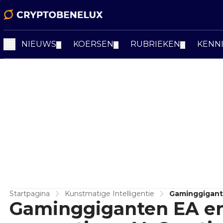
NIEUWS
KOERSEN
RUBRIEKEN
KENN
▼
▼
▼
Startpagina
Kunstmatige Intelligentie
Gaminggigante
Gaminggiganten EA en 
Creatiever G