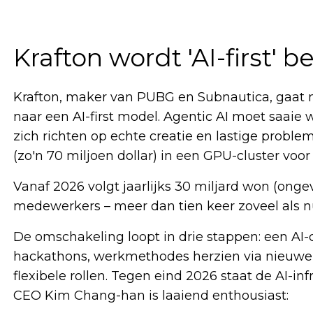
Krafton wordt 'AI-first' be
Krafton, maker van PUBG en Subnautica, gaat no
naar een AI-first model. Agentic AI moet saai
zich richten op echte creatie en lastige prob
(zo'n 70 miljoen dollar) in een GPU-cluster vo
Vanaf 2026 volgt jaarlijks 30 miljard won (ongeve
medewerkers – meer dan tien keer zoveel als n
De omschakeling loopt in drie stappen: een AI
hackathons, werkmethodes herzien via nieuwe 
flexibele rollen. Tegen eind 2026 staat de AI-inf
CEO Kim Chang-han is laaiend enthousiast: