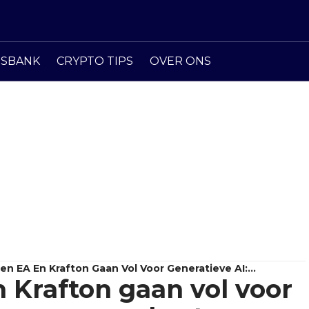
ISBANK
CRYPTO TIPS
OVER ONS
n EA En Krafton Gaan Vol Voor Generatieve AI:
Krafton gaan vol voor
amen Kost Banen?