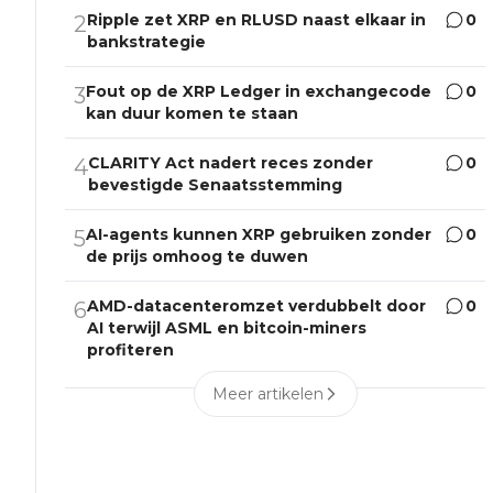
Ripple zet XRP en RLUSD naast elkaar in
0
2
bankstrategie
Fout op de XRP Ledger in exchangecode
0
3
kan duur komen te staan
CLARITY Act nadert reces zonder
0
4
bevestigde Senaatsstemming
AI-agents kunnen XRP gebruiken zonder
0
5
de prijs omhoog te duwen
AMD-datacenteromzet verdubbelt door
0
6
AI terwijl ASML en bitcoin-miners
profiteren
Meer artikelen