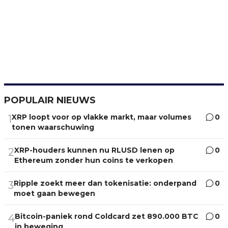
POPULAIR NIEUWS
XRP loopt voor op vlakke markt, maar volumes
0
1
tonen waarschuwing
XRP-houders kunnen nu RLUSD lenen op
0
2
Ethereum zonder hun coins te verkopen
Ripple zoekt meer dan tokenisatie: onderpand
0
3
moet gaan bewegen
Bitcoin-paniek rond Coldcard zet 890.000 BTC
0
4
in beweging