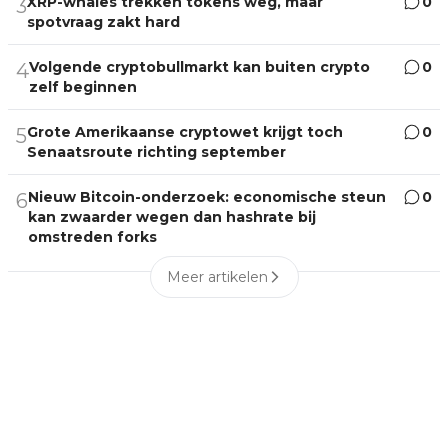
XRP-whales trekken tokens weg, maar
0
3
spotvraag zakt hard
Volgende cryptobullmarkt kan buiten crypto
0
4
zelf beginnen
Grote Amerikaanse cryptowet krijgt toch
0
5
Senaatsroute richting september
Nieuw Bitcoin-onderzoek: economische steun
0
6
kan zwaarder wegen dan hashrate bij
omstreden forks
Meer artikelen