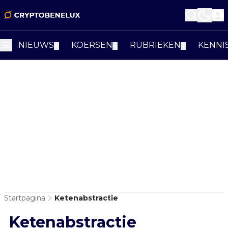
NIEUWS
KOERSEN
RUBRIEKEN
KENNI
▼
▼
▼
Startpagina
Ketenabstractie
Ketenabstractie