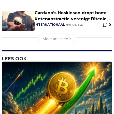
Cardano’s Hoskinson dropt bom:
Ketenabstractie verenigt Bitcoin,
0
Ethereum en meer!
INTERNATIONAAL
•
mei 05, 6:27
Meer artikelen
LEES OOK