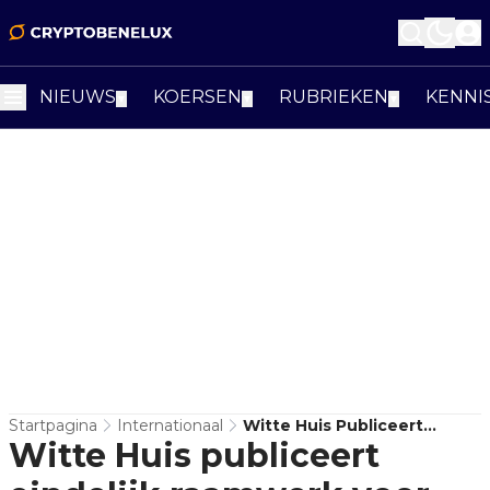
NIEUWS
KOERSEN
RUBRIEKEN
KENNI
▼
▼
▼
Startpagina
Internationaal
Witte Huis Publiceert
Witte Huis publiceert
Eindelijk Raamwerk Voor
Crypto Regulering