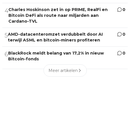
Charles Hoskinson zet in op PRIME, RealFi en
0
4
Bitcoin DeFi als route naar miljarden aan
Cardano-TVL
AMD-datacenteromzet verdubbelt door AI
0
5
terwijl ASML en bitcoin-miners profiteren
BlackRock meldt belang van 17,2% in nieuw
0
6
Bitcoin-fonds
Meer artikelen