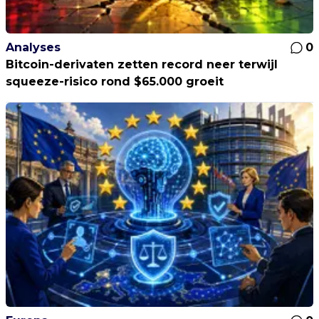
Analyses
0
Bitcoin-derivaten zetten record neer terwijl
squeeze-risico rond $65.000 groeit