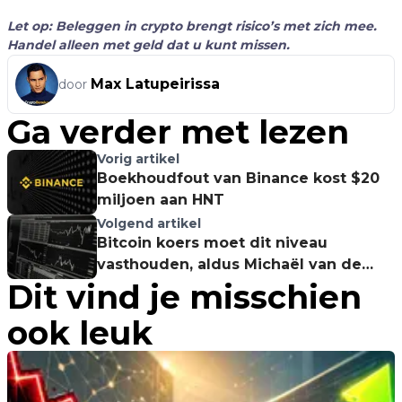
Let op: Beleggen in crypto brengt risico’s met zich mee.
Handel alleen met geld dat u kunt missen.
Max Latupeirissa
door
Ga verder met lezen
Vorig artikel
Boekhoudfout van Binance kost $20
miljoen aan HNT
Volgend artikel
Bitcoin koers moet dit niveau
vasthouden, aldus Michaël van de
Dit vind je misschien
Poppe
ook leuk