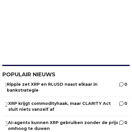
POPULAIR NIEUWS
Ripple zet XRP en RLUSD naast elkaar in
0
1
bankstrategie
XRP krijgt commodityhaak, maar CLARITY Act
0
2
sluit niets vanzelf af
AI-agents kunnen XRP gebruiken zonder de prijs
0
3
omhoog te duwen