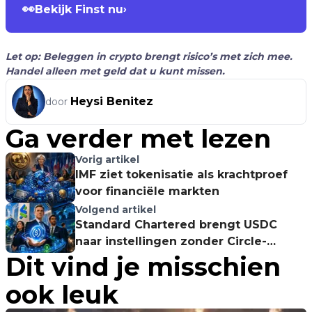
👀
Bekijk Finst nu
›
Let op: Beleggen in crypto brengt risico’s met zich mee.
Handel alleen met geld dat u kunt missen.
Heysi Benitez
door
Ga verder met lezen
Vorig artikel
IMF ziet tokenisatie als krachtproef
voor financiële markten
Volgend artikel
Standard Chartered brengt USDC
naar instellingen zonder Circle-
Dit vind je misschien
account
ook leuk