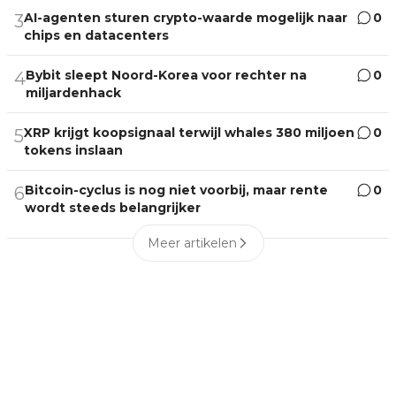
AI-agenten sturen crypto-waarde mogelijk naar
0
3
chips en datacenters
Bybit sleept Noord-Korea voor rechter na
0
4
miljardenhack
XRP krijgt koopsignaal terwijl whales 380 miljoen
0
5
tokens inslaan
Bitcoin-cyclus is nog niet voorbij, maar rente
0
6
wordt steeds belangrijker
Meer artikelen