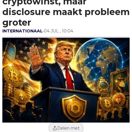
cryptowinst, maar
Groter
disclosure maakt probleem
groter
INTERNATIONAAL
•
04 JUL , 10:04
Delen met