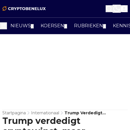
NIEUWS
KOERSEN
RUBRIEKEN
KENNI
▼
▼
▼
Startpagina
Internationaal
Trump Verdedigt
Trump verdedigt
Cryptowinst, Maar
Disclosure Maakt Probleem