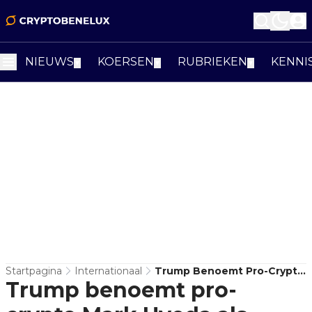
NIEUWS
KOERSEN
RUBRIEKEN
KENNI
▼
▼
▼
Startpagina
Internationaal
Trump Benoemt Pro-Crypto
Trump benoemt pro-
Mark Uyeda Als
Waarnemend SEC-