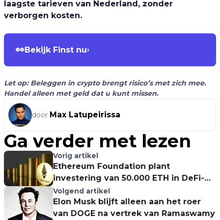
laagste tarieven van Nederland, zonder
verborgen kosten.
👀
Bekijk Finst nu
›
Let op: Beleggen in crypto brengt risico’s met zich mee.
Handel alleen met geld dat u kunt missen.
Max Latupeirissa
door
Ga verder met lezen
Vorig artikel
Ethereum Foundation plant
investering van 50.000 ETH in DeFi-
protocollen
Volgend artikel
Elon Musk blijft alleen aan het roer
van DOGE na vertrek van Ramaswamy