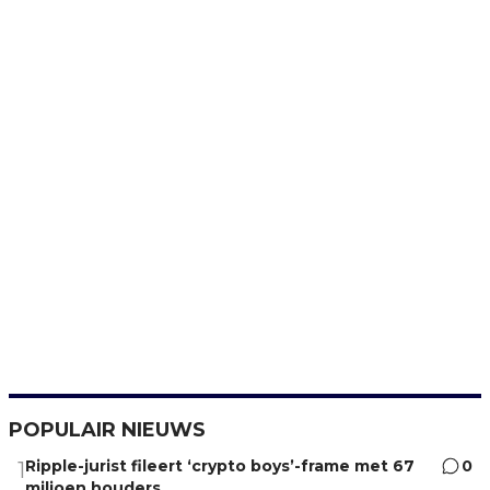
POPULAIR NIEUWS
Ripple-jurist fileert ‘crypto boys’-frame met 67
0
1
miljoen houders