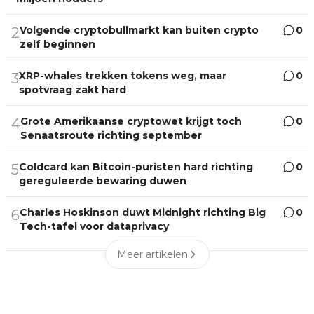
Volgende cryptobullmarkt kan buiten crypto
0
2
zelf beginnen
XRP-whales trekken tokens weg, maar
0
3
spotvraag zakt hard
Grote Amerikaanse cryptowet krijgt toch
0
4
Senaatsroute richting september
Coldcard kan Bitcoin-puristen hard richting
0
5
gereguleerde bewaring duwen
Charles Hoskinson duwt Midnight richting Big
0
6
Tech-tafel voor dataprivacy
Meer artikelen