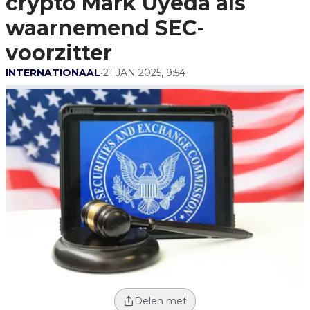
crypto Mark Uyeda als
Voorzitter
waarnemend SEC-
voorzitter
INTERNATIONAAL
•
21 JAN 2025, 9:54
Delen met