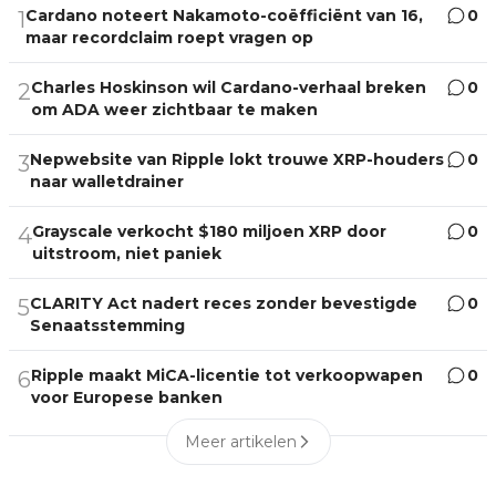
Cardano noteert Nakamoto-coëfficiënt van 16,
0
1
maar recordclaim roept vragen op
Charles Hoskinson wil Cardano-verhaal breken
0
2
om ADA weer zichtbaar te maken
Nepwebsite van Ripple lokt trouwe XRP-houders
0
3
naar walletdrainer
Grayscale verkocht $180 miljoen XRP door
0
4
uitstroom, niet paniek
CLARITY Act nadert reces zonder bevestigde
0
5
Senaatsstemming
Ripple maakt MiCA-licentie tot verkoopwapen
0
6
voor Europese banken
Meer artikelen