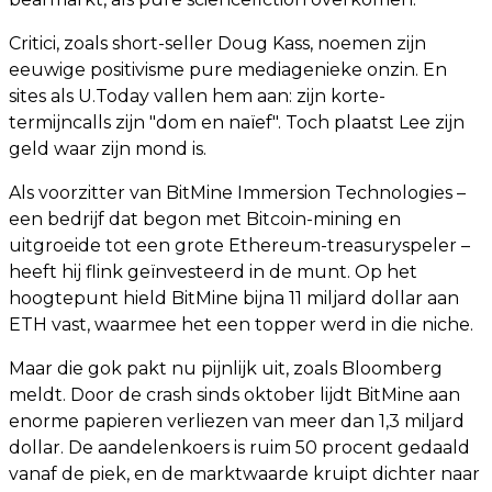
Critici, zoals short-seller Doug Kass, noemen zijn
eeuwige positivisme pure mediagenieke onzin. En
sites als U.Today vallen hem aan: zijn korte-
termijncalls zijn "dom en naïef". Toch plaatst Lee zijn
geld waar zijn mond is.
Als voorzitter van BitMine Immersion Technologies –
een bedrijf dat begon met Bitcoin-mining en
uitgroeide tot een grote Ethereum-treasuryspeler –
heeft hij flink geïnvesteerd in de munt. Op het
hoogtepunt hield BitMine bijna 11 miljard dollar aan
ETH vast, waarmee het een topper werd in die niche.
Maar die gok pakt nu pijnlijk uit, zoals Bloomberg
meldt. Door de crash sinds oktober lijdt BitMine aan
enorme papieren verliezen van meer dan 1,3 miljard
dollar. De aandelenkoers is ruim 50 procent gedaald
vanaf de piek, en de marktwaarde kruipt dichter naar