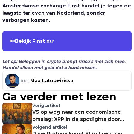
Amsterdamse exchange Finst handel je tegen de
laagste tarieven van Nederland, zonder
verborgen kosten.
👀
Bekijk Finst nu
›
Let op: Beleggen in crypto brengt risico’s met zich mee.
Handel alleen met geld dat u kunt missen.
Max Latupeirissa
door
Ga verder met lezen
Vorig artikel
VS op weg naar een economische
omslag: XRP in de spotlights door
Trumps $20 biljoen-instroom
Volgend artikel
Dave Portnoy koopt $1 miljoen aan