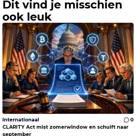
Dit vind je misschien
volgens veteraan-analist
ook leuk
Internationaal
0
CLARITY Act mist zomerwindow en schuift naar
september