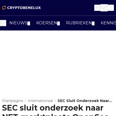
NIEUWS
KOERSEN
RUBRIEKEN
KENNI
▼
▼
▼
Startpagina
Internationaal
SEC Sluit Onderzoek Naar
SEC sluit onderzoek naar
NFT-Marktplaats OpenSea