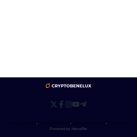
Privacybeleid
•
Correctiebeleid
•
Redactiebeleid
•
Disclaimer
Powered by Newsifier