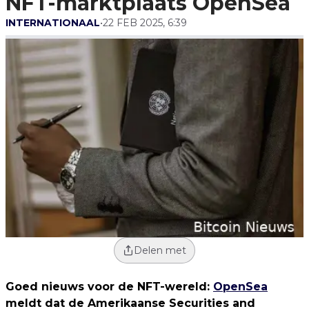
NFT-marktplaats OpenSea
INTERNATIONAAL
•
22 FEB 2025, 6:39
Delen met
Goed nieuws voor de NFT-wereld:
OpenSea
meldt dat de Amerikaanse Securities and