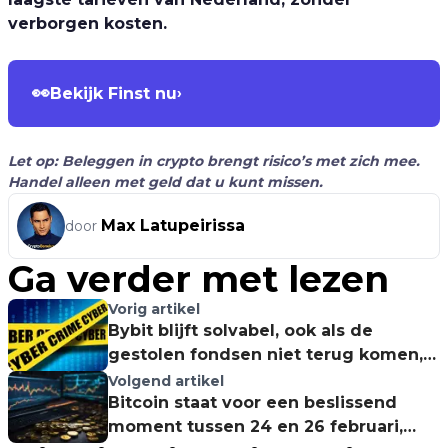
verborgen kosten.
👀
Bekijk Finst nu
›
Let op: Beleggen in crypto brengt risico’s met zich mee.
Handel alleen met geld dat u kunt missen.
Max Latupeirissa
door
Ga verder met lezen
Vorig artikel
Bybit blijft solvabel, ook als de
gestolen fondsen niet terug komen,
aldus CEO
Volgend artikel
Bitcoin staat voor een beslissend
moment tussen 24 en 26 februari,