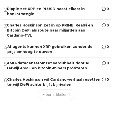
Ripple zet XRP en RLUSD naast elkaar in
0
2
bankstrategie
Charles Hoskinson zet in op PRIME, RealFi en
0
3
Bitcoin DeFi als route naar miljarden aan
Cardano-TVL
AI-agents kunnen XRP gebruiken zonder de
0
4
prijs omhoog te duwen
AMD-datacenteromzet verdubbelt door AI
0
5
terwijl ASML en bitcoin-miners profiteren
Charles Hoskinson wil Cardano-verhaal resetten
0
6
terwijl DeFi achterblijft bij rivalen
Meer artikelen