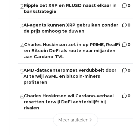
Ripple zet XRP en RLUSD naast elkaar in
0
2
bankstrategie
AI-agents kunnen XRP gebruiken zonder
0
3
de prijs omhoog te duwen
Charles Hoskinson zet in op PRIME, RealFi
0
4
en Bitcoin DeFi als route naar miljarden
aan Cardano-TVL
AMD-datacenteromzet verdubbelt door
0
5
AI terwijl ASML en bitcoin-miners
profiteren
Charles Hoskinson wil Cardano-verhaal
0
6
resetten terwijl DeFi achterblijft bij
rivalen
Meer artikelen