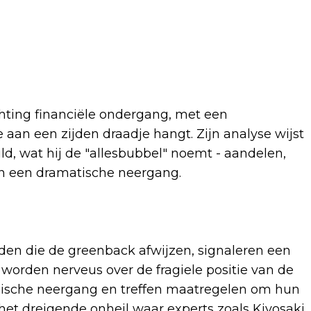
hting financiële ondergang, met een
aan een zijden draadje hangt. Zijn analyse wijst
uld, wat hij de "allesbubbel" noemt - aandelen,
van een dramatische neergang.
nden die de greenback afwijzen, signaleren een
 worden nerveus over de fragiele positie van de
sche neergang en treffen maatregelen om hun
 het dreigende onheil waar experts zoals Kiyosaki