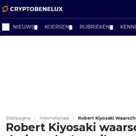
NIEUWS
KOERSEN
RUBRIEKEN
KENN
▼
▼
▼
Startpagina
Internationaal
Robert Kiyosaki Waarsc
Robert Kiyosaki waars