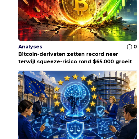
Analyses
0
Bitcoin-derivaten zetten record neer
terwijl squeeze-risico rond $65.000 groeit