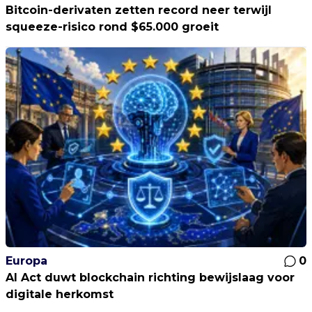
Bitcoin-derivaten zetten record neer terwijl
squeeze-risico rond $65.000 groeit
Europa
0
AI Act duwt blockchain richting bewijslaag voor
digitale herkomst