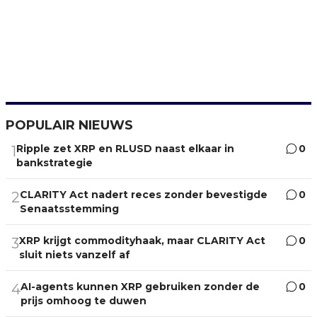
POPULAIR NIEUWS
Ripple zet XRP en RLUSD naast elkaar in
0
1
bankstrategie
CLARITY Act nadert reces zonder bevestigde
0
2
Senaatsstemming
XRP krijgt commodityhaak, maar CLARITY Act
0
3
sluit niets vanzelf af
AI-agents kunnen XRP gebruiken zonder de
0
4
prijs omhoog te duwen