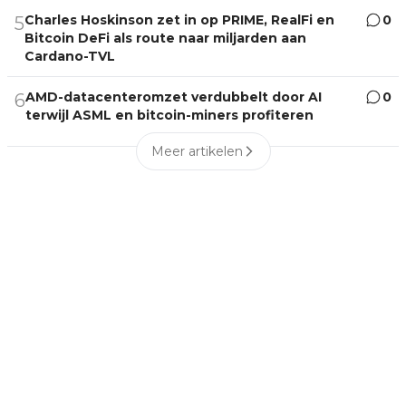
Charles Hoskinson zet in op PRIME, RealFi en
0
5
Bitcoin DeFi als route naar miljarden aan
Cardano-TVL
AMD-datacenteromzet verdubbelt door AI
0
6
terwijl ASML en bitcoin-miners profiteren
Meer artikelen