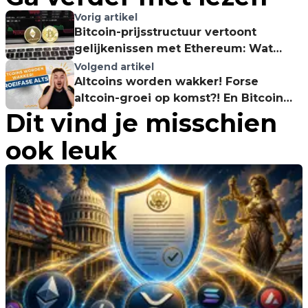
Vorig artikel
Bitcoin-prijsstructuur vertoont
gelijkenissen met Ethereum: Wat
kunnen we hiervan leren?
Volgend artikel
Altcoins worden wakker! Forse
altcoin-groei op komst?! En Bitcoin
Dit vind je misschien
koersverwachting!
ook leuk