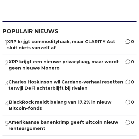
POPULAIR NIEUWS
XRP krijgt commodityhaak, maar CLARITY Act
0
1
sluit niets vanzelf af
XRP krijgt een nieuwe privacylaag, maar wordt
0
2
geen nieuwe Monero
Charles Hoskinson wil Cardano-verhaal resetten
0
3
terwijl DeFi achterblijft bij rivalen
BlackRock meldt belang van 17,2% in nieuw
0
4
Bitcoin-fonds
Amerikaanse banenkrimp geeft Bitcoin nieuw
0
5
renteargument