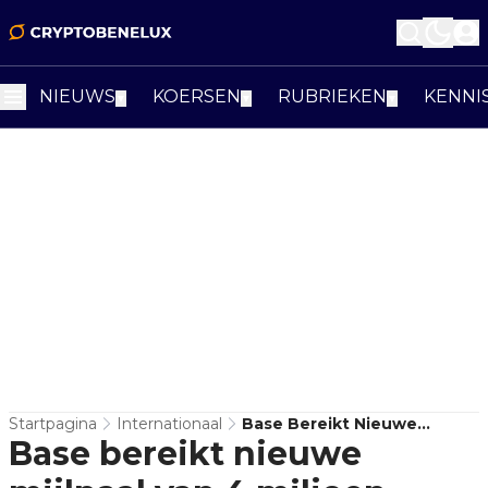
NIEUWS
KOERSEN
RUBRIEKEN
KENNI
▼
▼
▼
Startpagina
Internationaal
Base Bereikt Nieuwe
Base bereikt nieuwe
Mijlpaal Van 4 Miljoen
Actieve Adressen