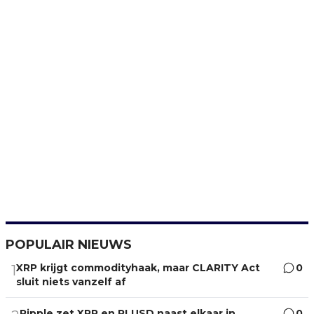
POPULAIR NIEUWS
XRP krijgt commodityhaak, maar CLARITY Act
0
1
sluit niets vanzelf af
Ripple zet XRP en RLUSD naast elkaar in
0