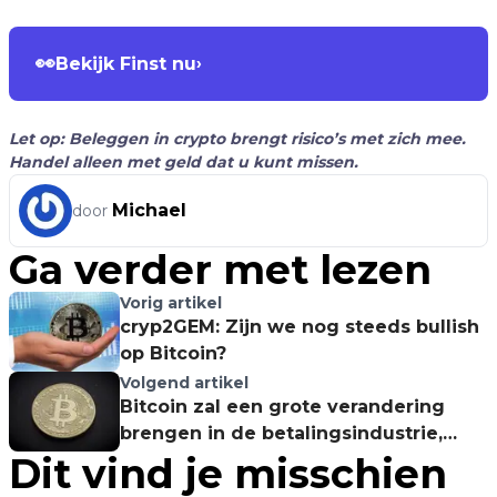
👀
Bekijk Finst nu
›
Let op: Beleggen in crypto brengt risico’s met zich mee.
Handel alleen met geld dat u kunt missen.
Michael
door
Ga verder met lezen
Vorig artikel
cryp2GEM: Zijn we nog steeds bullish
op Bitcoin?
Volgend artikel
Bitcoin zal een grote verandering
brengen in de betalingsindustrie,
Dit vind je misschien
zegt Strike CEO