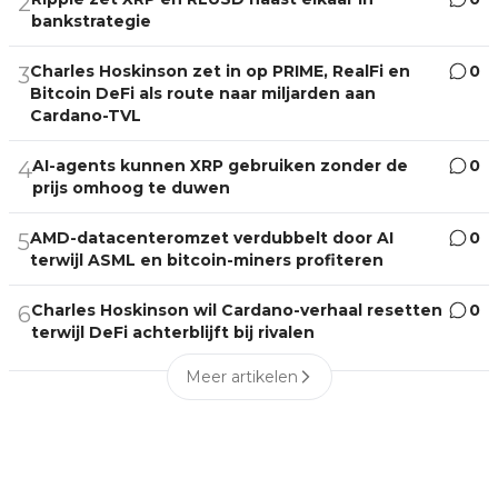
2
bankstrategie
Charles Hoskinson zet in op PRIME, RealFi en
0
3
Bitcoin DeFi als route naar miljarden aan
Cardano-TVL
AI-agents kunnen XRP gebruiken zonder de
0
4
prijs omhoog te duwen
AMD-datacenteromzet verdubbelt door AI
0
5
terwijl ASML en bitcoin-miners profiteren
Charles Hoskinson wil Cardano-verhaal resetten
0
6
terwijl DeFi achterblijft bij rivalen
Meer artikelen