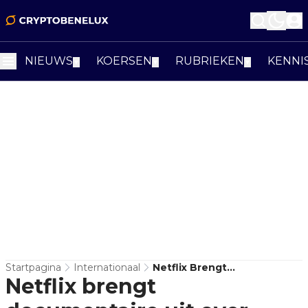
NIEUWS
KOERSEN
RUBRIEKEN
KENNI
▼
▼
▼
Startpagina
Internationaal
Netflix Brengt
Netflix brengt
Documentaire Uit Over
Dood Van De CEO Van