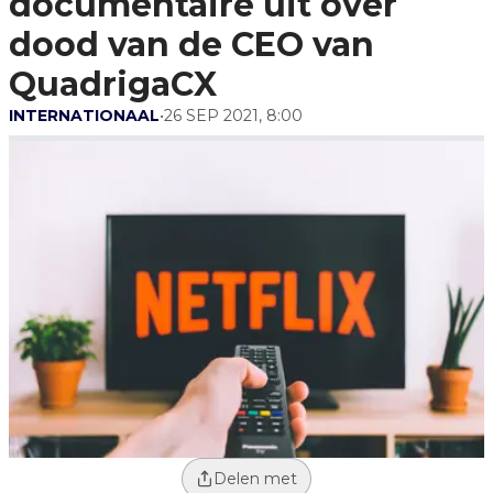
documentaire uit over
QuadrigaCX
dood van de CEO van
QuadrigaCX
INTERNATIONAAL
•
26 SEP 2021, 8:00
Delen met