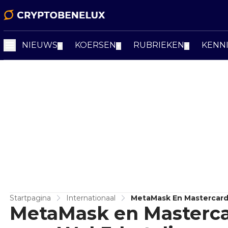
NIEUWS
KOERSEN
RUBRIEKEN
KENN
▼
▼
▼
Startpagina
Internationaal
MetaMask En Mastercard
MetaMask en Masterca