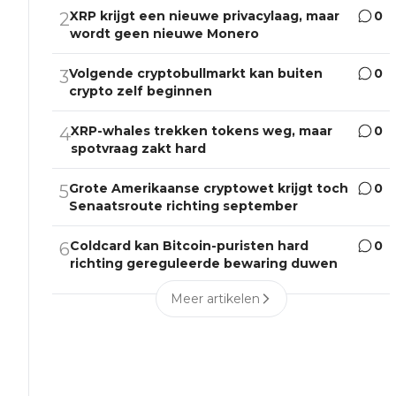
XRP krijgt een nieuwe privacylaag, maar
0
2
wordt geen nieuwe Monero
Volgende cryptobullmarkt kan buiten
0
3
crypto zelf beginnen
XRP-whales trekken tokens weg, maar
0
4
spotvraag zakt hard
Grote Amerikaanse cryptowet krijgt toch
0
5
Senaatsroute richting september
Coldcard kan Bitcoin-puristen hard
0
6
richting gereguleerde bewaring duwen
Meer artikelen