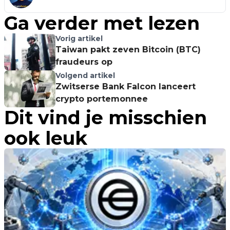
Ga verder met lezen
Vorig artikel
Taiwan pakt zeven Bitcoin (BTC)
fraudeurs op
Volgend artikel
Zwitserse Bank Falcon lanceert
crypto portemonnee
Dit vind je misschien
ook leuk