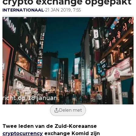
crypto exchange opgepakt
INTERNATIONAAL
•
21 JAN 2019, 7:55
Delen met
Twee leden van de Zuid-Koreaanse
cryptocurrency
exchange Komid zijn