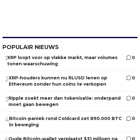
POPULAIR NIEUWS
XRP loopt voor op vlakke markt, maar volumes
0
1
tonen waarschuwing
XRP-houders kunnen nu RLUSD lenen op
0
2
Ethereum zonder hun coins te verkopen
Ripple zoekt meer dan tokenisatie: onderpand
0
3
moet gaan bewegen
Bitcoin-paniek rond Coldcard zet 890.000 BTC
0
4
in beweging
Oude Bitcoin-wallet verplaatst $31 miljoen na
0
5