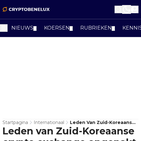
NIEUWS
KOERSEN
RUBRIEKEN
KENNI
▼
▼
▼
Startpagina
Internationaal
Leden Van Zuid-Koreaanse
Leden van Zuid-Koreaanse
Crypto Exchange Opgepakt