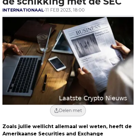
de schikking met de SEC
INTERNATIONAAL
•
11 FEB 2023, 18:00
Delen met
Zoals jullie wellicht allemaal wel weten, heeft de
Amerikaanse Securities and Exchange