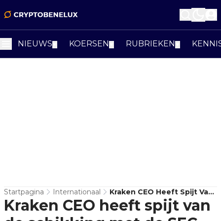
NIEUWS
KOERSEN
RUBRIEKEN
KENNI
▼
▼
▼
Startpagina
Internationaal
Kraken CEO Heeft Spijt Van
Kraken CEO heeft spijt van
De Schikking Met De SEC