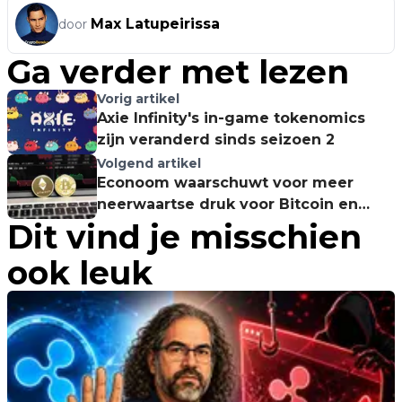
Max Latupeirissa
door
Ga verder met lezen
Vorig artikel
Axie Infinity's in-game tokenomics
zijn veranderd sinds seizoen 2
Volgend artikel
Econoom waarschuwt voor meer
neerwaartse druk voor Bitcoin en
Dit vind je misschien
Ethereum
ook leuk