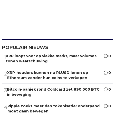
POPULAIR NIEUWS
XRP loopt voor op vlakke markt, maar volumes
0
1
tonen waarschuwing
XRP-houders kunnen nu RLUSD lenen op
0
2
Ethereum zonder hun coins te verkopen
Bitcoin-paniek rond Coldcard zet 890.000 BTC
0
3
in beweging
Ripple zoekt meer dan tokenisatie: onderpand
0
4
moet gaan bewegen