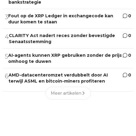
bankstrategie
Fout op de XRP Ledger in exchangecode kan
0
3
duur komen te staan
CLARITY Act nadert reces zonder bevestigde
0
4
Senaatsstemming
AI-agents kunnen XRP gebruiken zonder de prijs
0
5
omhoog te duwen
AMD-datacenteromzet verdubbelt door AI
0
6
terwijl ASML en bitcoin-miners profiteren
Meer artikelen