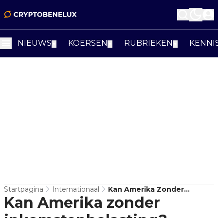
NIEUWS
KOERSEN
RUBRIEKEN
KENNI
▼
▼
▼
Startpagina
Internationaal
Kan Amerika Zonder
Kan Amerika zonder
Inkomstenbelasting?
Trumps Controversiële