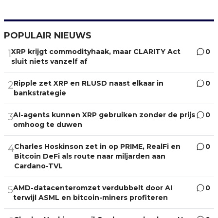
POPULAIR NIEUWS
XRP krijgt commodityhaak, maar CLARITY Act
0
1
sluit niets vanzelf af
Ripple zet XRP en RLUSD naast elkaar in
0
2
bankstrategie
AI-agents kunnen XRP gebruiken zonder de prijs
0
3
omhoog te duwen
Charles Hoskinson zet in op PRIME, RealFi en
0
4
Bitcoin DeFi als route naar miljarden aan
Cardano-TVL
AMD-datacenteromzet verdubbelt door AI
0
5
terwijl ASML en bitcoin-miners profiteren