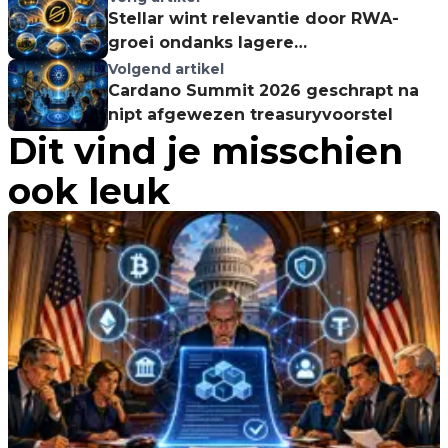
Stellar wint relevantie door RWA-
groei ondanks lagere
stablecoinwaarde
Volgend artikel
Cardano Summit 2026 geschrapt na
nipt afgewezen treasuryvoorstel
Dit vind je misschien
ook leuk