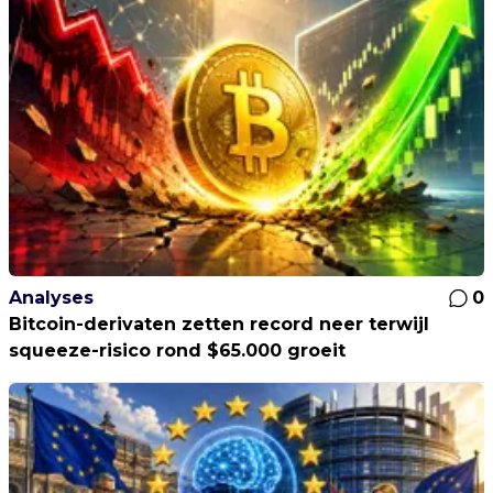
Analyses
0
Bitcoin-derivaten zetten record neer terwijl
squeeze-risico rond $65.000 groeit