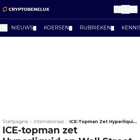
NIEUWS
KOERSEN
RUBRIEKEN
KENNI
▼
▼
▼
Startpagina
Internationaal
ICE-Topman Zet Hyperliquid
ICE-topman zet
Op Wall Street-Radar Door
Nasdaq-Vergelijking