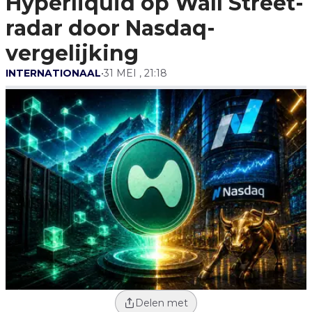
Hyperliquid op Wall Street-
radar door Nasdaq-
vergelijking
INTERNATIONAAL
•
31 MEI , 21:18
Delen met