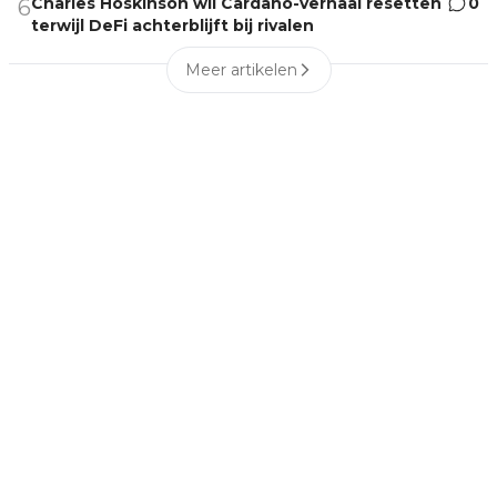
Charles Hoskinson wil Cardano-verhaal resetten
0
6
terwijl DeFi achterblijft bij rivalen
Meer artikelen