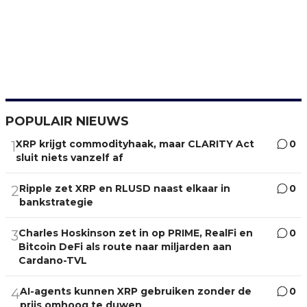
POPULAIR NIEUWS
XRP krijgt commodityhaak, maar CLARITY Act
0
1
sluit niets vanzelf af
Ripple zet XRP en RLUSD naast elkaar in
0
2
bankstrategie
Charles Hoskinson zet in op PRIME, RealFi en
0
3
Bitcoin DeFi als route naar miljarden aan
Cardano-TVL
AI-agents kunnen XRP gebruiken zonder de
0
4
prijs omhoog te duwen