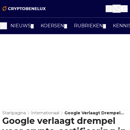
NIEUWS
KOERSEN
RUBRIEKEN
KENNI
▼
▼
▼
Startpagina
Internationaal
Google Verlaagt Drempel
Google verlaagt drempel
Voor Crypto-Certificering In
Ads