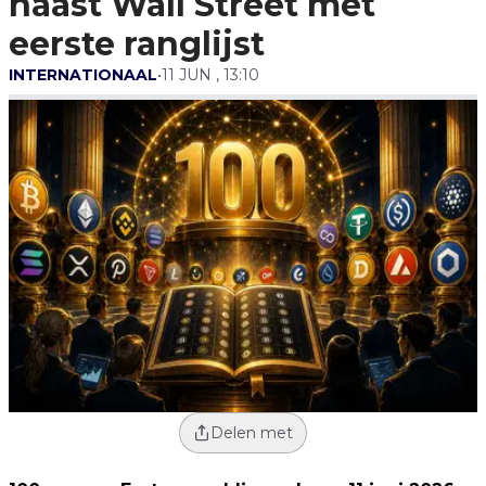
naast Wall Street met
eerste ranglijst
INTERNATIONAAL
•
11 JUN , 13:10
Delen met