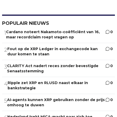
POPULAIR NIEUWS
Cardano noteert Nakamoto-coëfficiënt van 16,
0
1
maar recordclaim roept vragen op
Fout op de XRP Ledger in exchangecode kan
0
2
duur komen te staan
CLARITY Act nadert reces zonder bevestigde
0
3
Senaatsstemming
Ripple zet XRP en RLUSD naast elkaar in
0
4
bankstrategie
AI-agents kunnen XRP gebruiken zonder de prijs
0
5
omhoog te duwen
Nederland trekt MiCA-macht naar zich toe
0