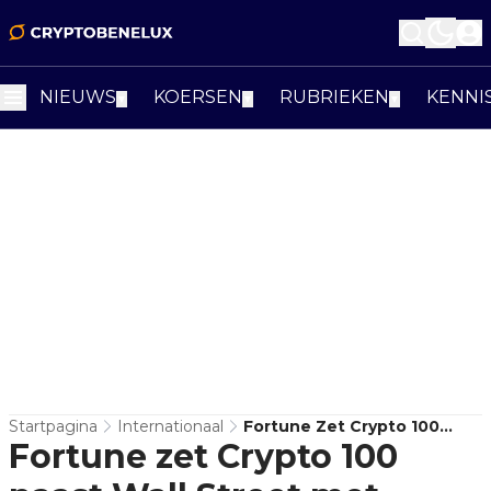
NIEUWS
KOERSEN
RUBRIEKEN
KENNI
▼
▼
▼
Startpagina
Internationaal
Fortune Zet Crypto 100
Fortune zet Crypto 100
Naast Wall Street Met
Eerste Ranglijst