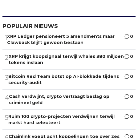
POPULAIR NIEUWS
XRP Ledger pensioneert 5 amendments maar
0
1
Clawback blijft gewoon bestaan
XRP krijgt koopsignaal terwijl whales 380 miljoen
0
2
tokens inslaan
Bitcoin Red Team botst op AI-blokkade tijdens
0
3
security-audit
Cash verdwijnt, crypto vertraagt beslag op
0
4
crimineel geld
Ruim 100 crypto-projecten verdwijnen terwijl
0
5
markt hard selecteert
Chainlink voegt acht koppelingen toe over zes
0
6