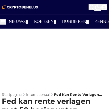
NIEUWS
KOERSEN
RUBRIEKEN
KENNI
▼
▼
▼
Startpagina
Internationaal
Fed Kan Rente Verlagen
Fed kan rente verlagen
Met 50 Basispunten