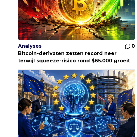
Analyses
0
Bitcoin-derivaten zetten record neer
terwijl squeeze-risico rond $65.000 groeit