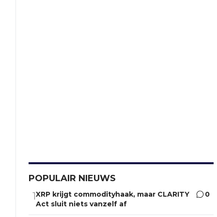
POPULAIR NIEUWS
XRP krijgt commodityhaak, maar CLARITY
0
1
Act sluit niets vanzelf af