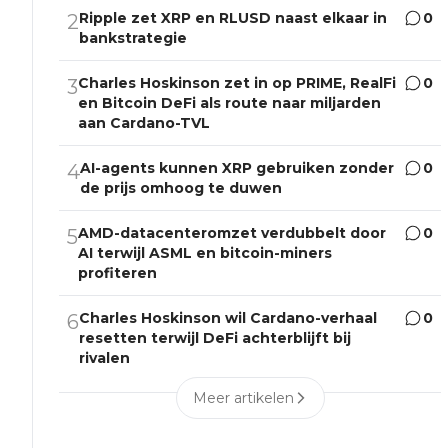
Ripple zet XRP en RLUSD naast elkaar in
0
2
bankstrategie
Charles Hoskinson zet in op PRIME, RealFi
0
3
en Bitcoin DeFi als route naar miljarden
aan Cardano-TVL
AI-agents kunnen XRP gebruiken zonder
0
4
de prijs omhoog te duwen
AMD-datacenteromzet verdubbelt door
0
5
AI terwijl ASML en bitcoin-miners
profiteren
Charles Hoskinson wil Cardano-verhaal
0
6
resetten terwijl DeFi achterblijft bij
rivalen
Meer artikelen