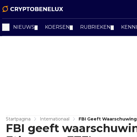
NIEUWS
KOERSEN
RUBRIEKEN
KENN
▼
▼
▼
Startpagina
Internationaal
FBI Geeft Waarschuwing 
FBI geeft waarschuwing