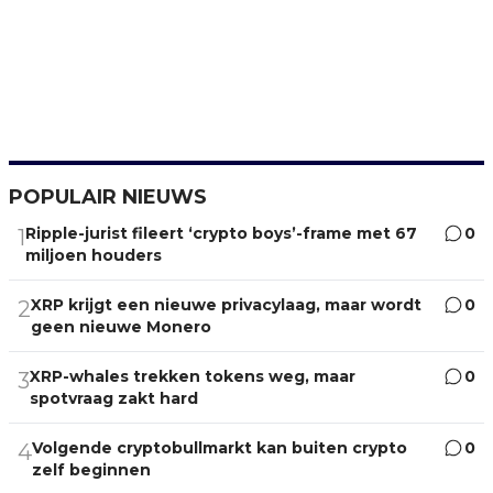
POPULAIR NIEUWS
Ripple-jurist fileert ‘crypto boys’-frame met 67
0
1
miljoen houders
XRP krijgt een nieuwe privacylaag, maar wordt
0
2
geen nieuwe Monero
XRP-whales trekken tokens weg, maar
0
3
spotvraag zakt hard
Volgende cryptobullmarkt kan buiten crypto
0
4
zelf beginnen