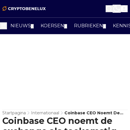
NIEUWS
KOERSEN
RUBRIEKEN
KENNI
▼
▼
▼
Startpagina
Internationaal
Coinbase CEO Noemt De
Coinbase CEO noemt de
Exchange Als Toekomstig
Primair Financieel Account