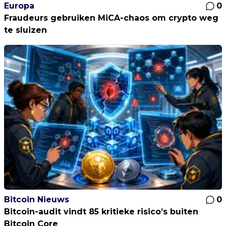
Europa
0
Fraudeurs gebruiken MiCA-chaos om crypto weg
te sluizen
Bitcoin Nieuws
0
Bitcoin-audit vindt 85 kritieke risico’s buiten
Bitcoin Core