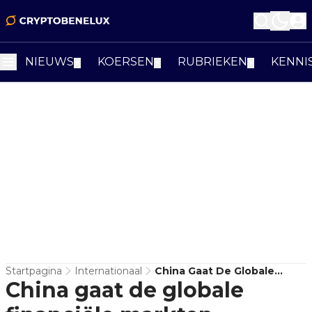
NIEUWS
KOERSEN
RUBRIEKEN
KENNI
▼
▼
▼
Startpagina
Internationaal
China Gaat De Globale
China gaat de globale
Financiële Markten
Domineren, Waarschuwt