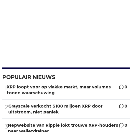
POPULAIR NIEUWS
XRP loopt voor op vlakke markt, maar volumes
0
1
tonen waarschuwing
Grayscale verkocht $180 miljoen XRP door
0
2
uitstroom, niet paniek
Nepwebsite van Ripple lokt trouwe XRP-houders
0
3
naar walletdrainer