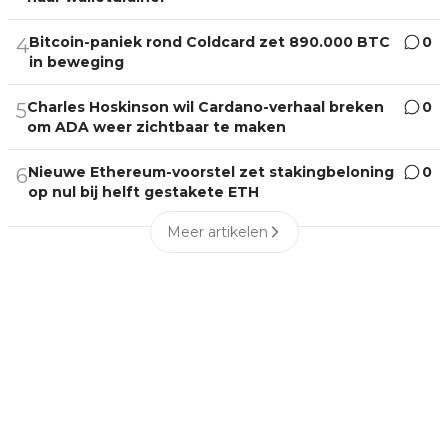
Bitcoin-paniek rond Coldcard zet 890.000 BTC
0
4
in beweging
Charles Hoskinson wil Cardano-verhaal breken
0
5
om ADA weer zichtbaar te maken
Nieuwe Ethereum-voorstel zet stakingbeloning
0
6
op nul bij helft gestakete ETH
Meer artikelen