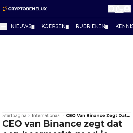
NIEUWS
KOERSEN
RUBRIEKEN
KENNI
▼
▼
▼
Startpagina
Internationaal
CEO Van Binance Zegt Dat
CEO van Binance zegt dat
Een Bearmarkt Goed Is Voor
De Markt