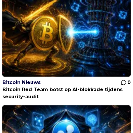
Bitcoin Nieuws
0
Bitcoin Red Team botst op AI-blokkade tijdens
security-audit