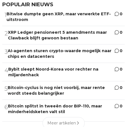
POPULAIR NIEUWS
Bitwise dumpte geen XRP, maar verwerkte ETF-
0
1
uitstroom
XRP Ledger pensioneert 5 amendments maar
0
2
Clawback blijft gewoon bestaan
AI-agenten sturen crypto-waarde mogelijk naar
0
3
chips en datacenters
Bybit sleept Noord-Korea voor rechter na
0
4
miljardenhack
Bitcoin-cyclus is nog niet voorbij, maar rente
0
5
wordt steeds belangrijker
Bitcoin splitst in tweeën door BIP-110, maar
0
6
minderheidsketen valt stil
Meer artikelen