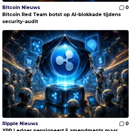
Bitcoin Nieuws
0
Bitcoin Red Team botst op AI-blokkade tijdens
security-audit
Ripple Nieuws
0
XRP Ledger pensioneert 5 amendments maar